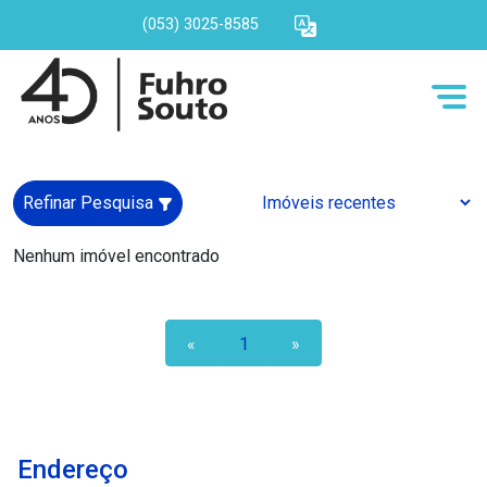
(053) 3025-8585
Refinar Pesquisa
Nenhum imóvel encontrado
«
1
»
Endereço