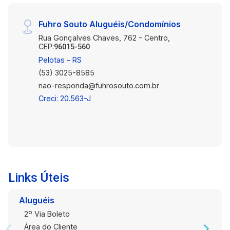
Fuhro Souto Aluguéis/Condomínios
Rua Gonçalves Chaves, 762 - Centro,
CEP:
96015-560
Pelotas - RS
(53) 3025-8585
nao-responda@fuhrosouto.com.br
Creci: 20.563-J
Links Úteis
Aluguéis
2º Via Boleto
Área do Cliente