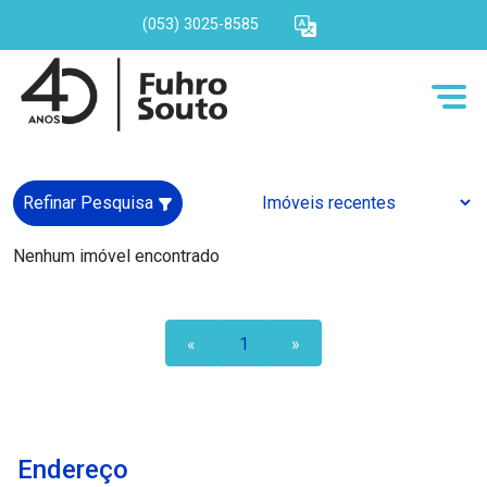
(053) 3025-8585
Refinar Pesquisa
Nenhum imóvel encontrado
«
1
»
Endereço