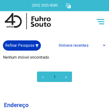
(053) 3025-8585
Refinar Pesquisa
Nenhum imóvel encontrado
«
1
»
Endereço