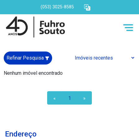
(053) 3025-8585
Refinar Pesquisa
Nenhum imóvel encontrado
«
1
»
Endereço