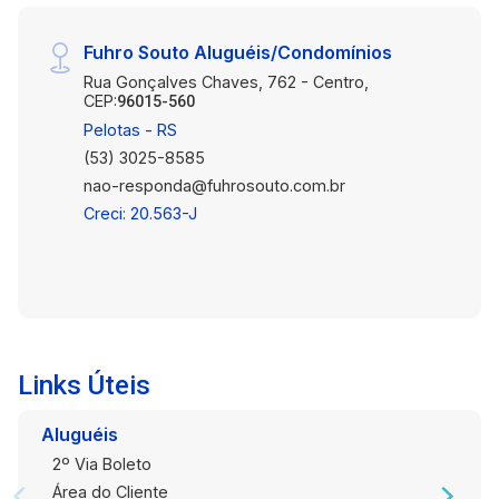
Fuhro Souto Aluguéis/Condomínios
Rua Gonçalves Chaves, 762 - Centro,
CEP:
96015-560
Pelotas - RS
(53) 3025-8585
nao-responda@fuhrosouto.com.br
Creci: 20.563-J
Links Úteis
Aluguéis
2º Via Boleto
Área do Cliente