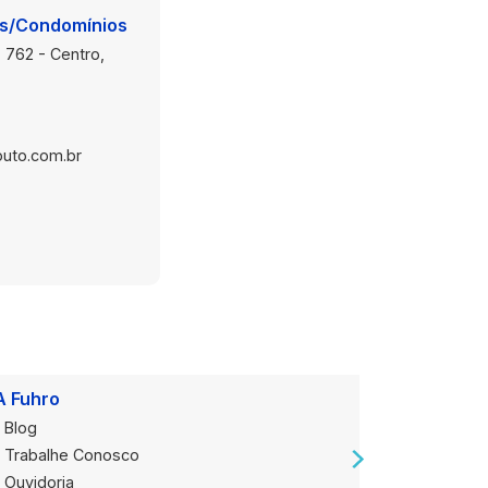
is/Condomínios
 762 - Centro,
uto.com.br
A Fuhro
Onde Est
Blog
Loja Alug
Trabalhe Conosco
Loja de V
Ouvidoria