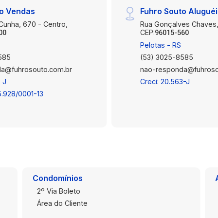
to Vendas
Fuhro Souto Alugué
 Cunha, 670 - Centro,
Rua Gonçalves Chaves,
CEP:
00
96015-560
Pelotas - RS
585
(53) 3025-8585
a@fuhrosouto.com.br
nao-responda@fuhroso
 J
Creci: 20.563-J
5.928/0001-13
Condomínios
2º Via Boleto
Área do Cliente