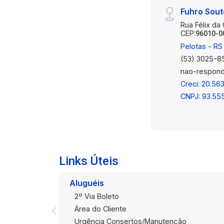
Fuhro Sou
Rua Félix da
CEP:
96010-0
Pelotas - RS
(53) 3025-8
nao-respond
Creci: 20.563
CNPJ: 93.55
Links Úteis
Aluguéis
2º Via Boleto
Área do Cliente
Urgência Consertos/Manutenção