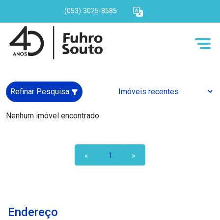
(053) 3025-8585
Refinar Pesquisa
Nenhum imóvel encontrado
«
1
»
Endereço