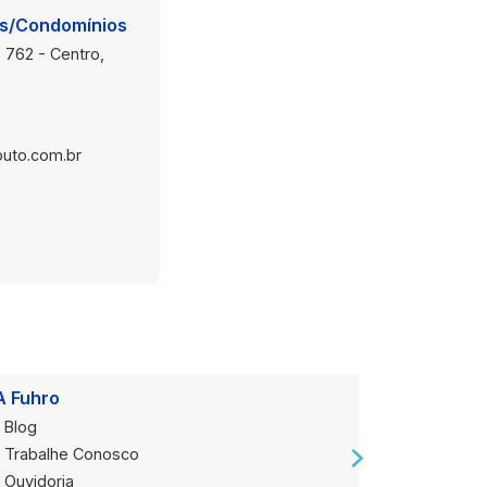
is/Condomínios
 762 - Centro,
uto.com.br
A Fuhro
Onde Est
Blog
Loja Alug
Trabalhe Conosco
Loja de V
Ouvidoria