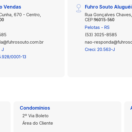
to Vendas
Fuhro Souto Alugué
 Cunha, 670 - Centro,
Rua Gonçalves Chaves,
CEP:
00
96015-560
Pelotas - RS
585
(53) 3025-8585
a@fuhrosouto.com.br
nao-responda@fuhroso
 J
Creci: 20.563-J
5.928/0001-13
Condomínios
2º Via Boleto
Área do Cliente