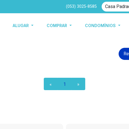
(053) 3025-8585
ALUGAR
COMPRAR
CONDOMÍNIOS
Re
«
1
»