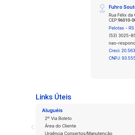
Fuhro Sou
Rua Félix da
CEP:
96010-0
Pelotas - RS
(53) 3025-8
nao-respond
Creci: 20.563
CNPJ: 93.55
Links Úteis
Aluguéis
2º Via Boleto
Área do Cliente
Urgência Consertos/Manutenção