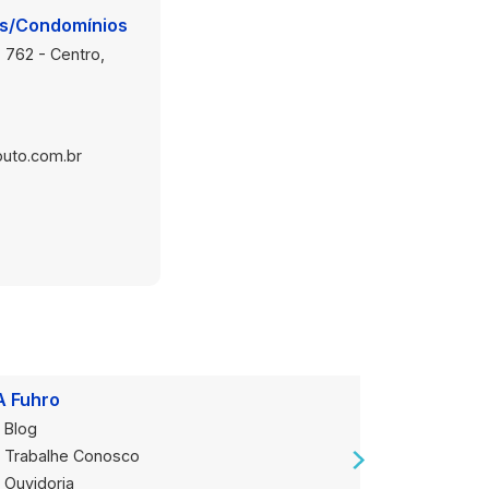
is/Condomínios
 762 - Centro,
uto.com.br
A Fuhro
Onde Est
Blog
Loja Alug
Trabalhe Conosco
Loja de V
Ouvidoria