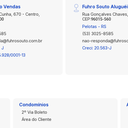
to Vendas
Fuhro Souto Alugué
 Cunha, 670 - Centro,
Rua Gonçalves Chaves,
CEP:
00
96015-560
Pelotas - RS
585
(53) 3025-8585
a@fuhrosouto.com.br
nao-responda@fuhroso
 J
Creci: 20.563-J
5.928/0001-13
Condomínios
2º Via Boleto
Área do Cliente