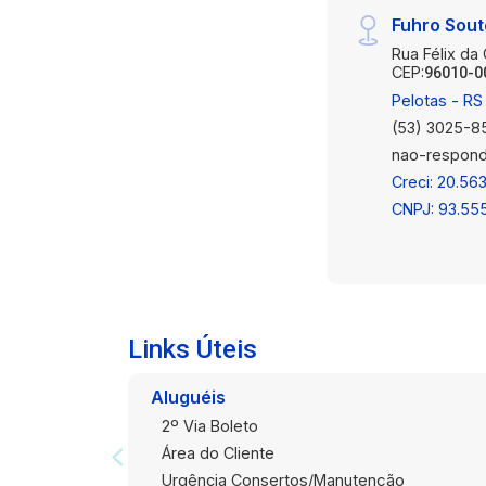
Fuhro Sou
Rua Félix da
CEP:
96010-0
Pelotas - RS
(53) 3025-8
nao-respond
Creci: 20.563
CNPJ: 93.55
Links Úteis
Aluguéis
2º Via Boleto
Área do Cliente
Urgência Consertos/Manutenção