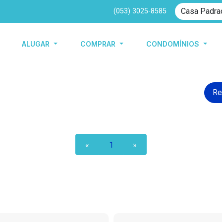
(053) 3025-8585
ALUGAR
COMPRAR
CONDOMÍNIOS
Re
«
1
»