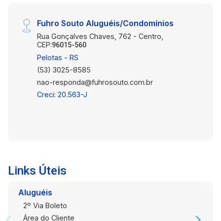
Fuhro Souto Aluguéis/Condomínios
Rua Gonçalves Chaves, 762 - Centro,
CEP:
96015-560
Pelotas - RS
(53) 3025-8585
nao-responda@fuhrosouto.com.br
Creci: 20.563-J
Links Úteis
Aluguéis
2º Via Boleto
Área do Cliente