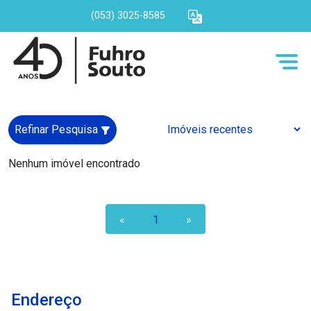
(053) 3025-8585
Refinar Pesquisa
Nenhum imóvel encontrado
«
1
»
Endereço