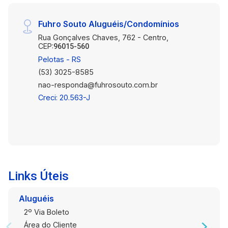
Fuhro Souto Aluguéis/Condomínios
Rua Gonçalves Chaves, 762 - Centro,
CEP:
96015-560
Pelotas - RS
(53) 3025-8585
nao-responda@fuhrosouto.com.br
Creci: 20.563-J
Links Úteis
Aluguéis
2º Via Boleto
Área do Cliente