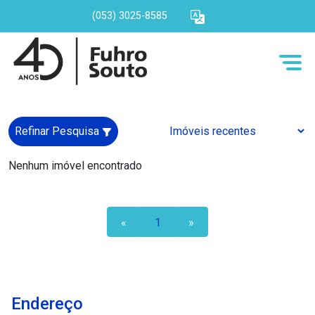
(053) 3025-8585
Refinar Pesquisa
Nenhum imóvel encontrado
«
1
»
Endereço