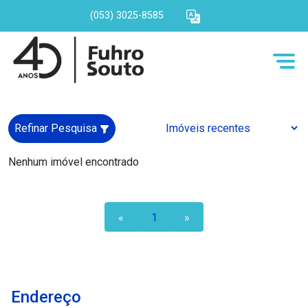
(053) 3025-8585
Refinar Pesquisa
Nenhum imóvel encontrado
«
1
»
Endereço