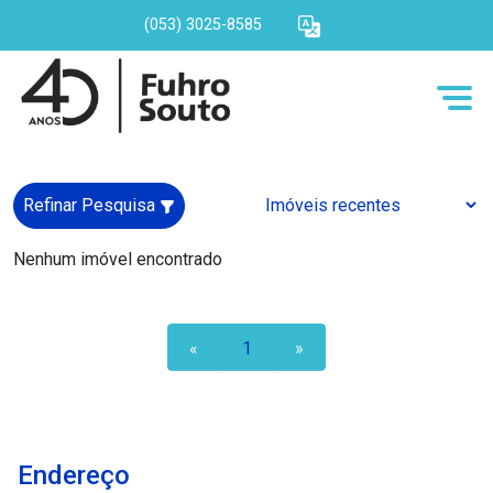
(053) 3025-8585
Refinar Pesquisa
Nenhum imóvel encontrado
«
1
»
Endereço