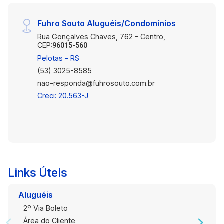
Fuhro Souto Aluguéis/Condomínios
Rua Gonçalves Chaves, 762 - Centro,
CEP:
96015-560
Pelotas - RS
(53) 3025-8585
nao-responda@fuhrosouto.com.br
Creci: 20.563-J
Links Úteis
Aluguéis
2º Via Boleto
Área do Cliente