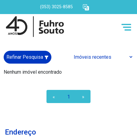
(053) 3025-8585
Refinar Pesquisa
Nenhum imóvel encontrado
«
1
»
Endereço