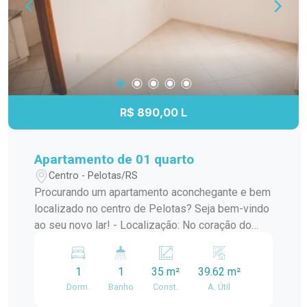
R$ 890,00 L
Apartamento de 01 quarto
Centro - Pelotas/RS
Procurando um apartamento aconchegante e bem
localizado no centro de Pelotas? Seja bem-vindo
ao seu novo lar! - Localização: No coração do
Centro de Pelotas, próximo a tudo o que você
precisa. - Dormitório: Um quarto espaçoso e
1
1
35 m²
39.62 m²
confortável para seu descanso. - Vaga de
Dorm.
Banho
Const.
A. Útil
Garagem: Disponível, se desejar, por um adicional