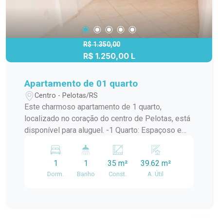
R$ 1.350,00
R$ 1.250,00 L
Apartamento de 01 quarto
Centro - Pelotas/RS
Este charmoso apartamento de 1 quarto,
localizado no coração do centro de Pelotas, está
disponível para aluguel. -1 Quarto: Espaçoso e
iluminado, oferece conforto e privacidade. -1
Banheiro: Possui comodidades modernas e um
1
1
35 m²
39.62 m²
box de vidro. -Piso Frio: Fácil de limpar e manter.
Dorm.
Banho
Const.
A. Útil
-Vaga de Garagem: Opcional, com um custo
adicional de R$250,00. A excelente localização
central deste apartamento proporciona fácil
acesso a uma variedade de lojas, restaurantes e