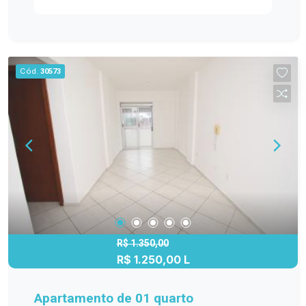
manter. - O imóvel possui vaga de garagem
disponível, cobrada a parte do aluguel.
Localizado no coração da cidade, este
apartamento proporciona fácil acesso a lojas,
Cód.
30573
restaurantes, transporte público e outras
comodidades essenciais. Se você procura uma
moradia central e versátil, não perca esta
oportunidade. Agende uma visita hoje mesmo!
R$ 1.350,00
R$ 1.250,00 L
Apartamento de 01 quarto