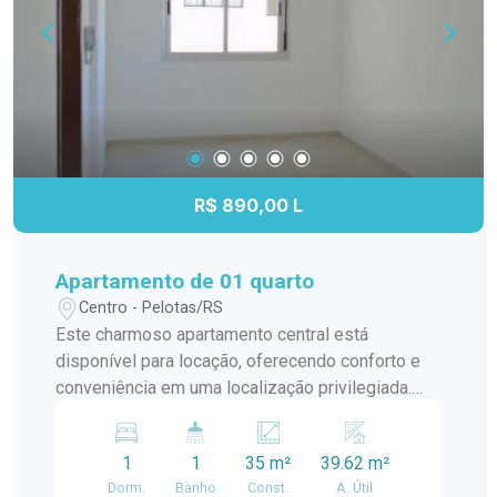
R$ 890,00 L
Apartamento de 01 quarto
Centro - Pelotas/RS
Este charmoso apartamento central está
disponível para locação, oferecendo conforto e
conveniência em uma localização privilegiada.
Características do Imóvel: - 1 Quarto: Ideal para
descanso e privacidade. - 1 Dormitório Adicional:
1
1
35 m²
39.62 m²
Perfeito para acomodar hóspedes ou utilizar
Dorm.
Banho
Const.
A. Útil
como espaço extra. - Piso Frio: Prático e fácil de