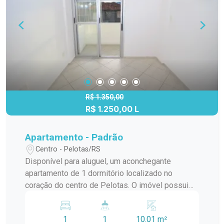
oportunidade para viver com conforto e
praticidade no coração da cidade. Agende uma
visita agora mesmo e conheça este imóvel!
R$ 1.350,00
R$ 1.250,00 L
Apartamento - Padrão
Centro - Pelotas/RS
Disponível para aluguel, um aconchegante
apartamento de 1 dormitório localizado no
coração do centro de Pelotas. O imóvel possui
vaga de garagem disponível, cobrada a parte do
aluguel. Esta é uma excelente oportunidade para
1
1
10.01 m²
quem busca morar em um local conveniente,