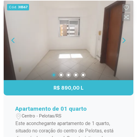
opções de transporte público, tornando-o ideal
Cód.
30567
para quem busca conveniência e comodidade.
Não perca a chance de viver no coração da
cidade. Agende uma visita agora mesmo e
descubra todas as vantagens deste imóvel!
R$ 890,00 L
Apartamento de 01 quarto
Centro - Pelotas/RS
Este aconchegante apartamento de 1 quarto,
situado no coração do centro de Pelotas, está