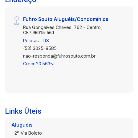
Fuhro Souto Aluguéis/Condomínios
Rua Gonçalves Chaves, 762 - Centro,
CEP:
96015-560
Pelotas - RS
(53) 3025-8585
nao-responda@fuhrosouto.com.br
Creci: 20.563-J
Links Úteis
Aluguéis
2º Via Boleto