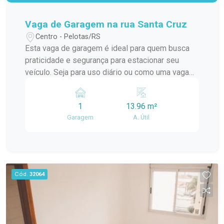
Vaga de Garagem na rua Santa Cruz
Centro - Pelotas/RS
Esta vaga de garagem é ideal para quem busca
praticidade e segurança para estacionar seu
veículo. Seja para uso diário ou como uma vaga
adicional, esta é uma oportunidade que você não
pode perder. Entre em contato conosco para
1
13.96 m²
obter mais informações ou agendar uma visita
Garagem
A. Útil
para ver a vaga pessoalmente. Estamos à
disposição para atender às suas necessidades
de estacionamento. Garanta já o seu espaço!
Cód.
32064