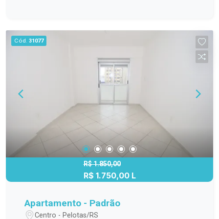
de R$250,00. Este apartamento é perfeito para
quem busca comodidade e praticidade. Sua
localização central permite fácil acesso a
serviços, comércio e transporte público. Agende
Cód.
31077
uma visita agora mesmo e faça deste lugar o seu
novo lar!
R$ 1.850,00
R$ 1.750,00 L
Apartamento - Padrão
Centro - Pelotas/RS