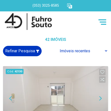
(053) 3025-8585
42 IMÓVEIS
Refinar Pesquisa
Cód.
42130