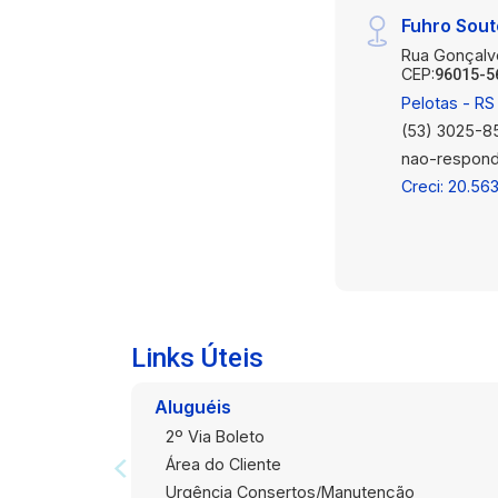
Fuhro Sout
Rua Gonçalv
CEP:
96015-5
Pelotas - RS
(53) 3025-8
nao-respond
Creci: 20.56
Links Úteis
Aluguéis
2º Via Boleto
Área do Cliente
Urgência Consertos/Manutenção