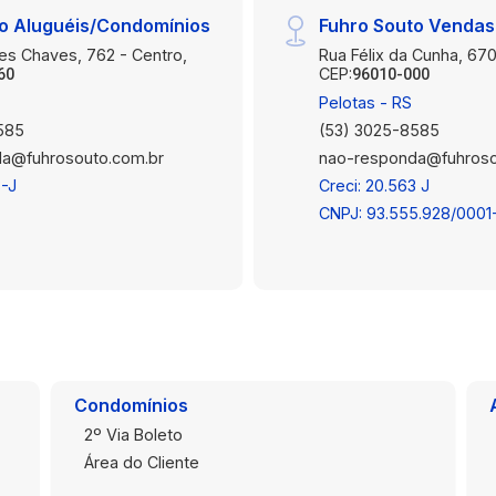
o Aluguéis/Condomínios
Fuhro Souto Vendas
es Chaves, 762 - Centro,
Rua Félix da Cunha, 670
CEP:
60
96010-000
Pelotas - RS
585
(53) 3025-8585
a@fuhrosouto.com.br
nao-responda@fuhroso
3-J
Creci: 20.563 J
CNPJ: 93.555.928/0001
Condomínios
2º Via Boleto
Área do Cliente