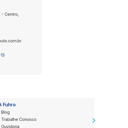
 - Centro,
uto.com.br
-13
A Fuhro
Onde Est
Blog
Loja Alug
Trabalhe Conosco
Loja de V
Ouvidoria