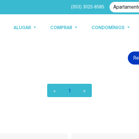
(053) 3025-8585
ALUGAR
COMPRAR
CONDOMÍNIOS
Re
«
1
»