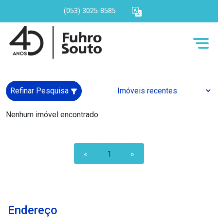
(053) 3025-8585
Refinar Pesquisa
Nenhum imóvel encontrado
«
1
»
Endereço