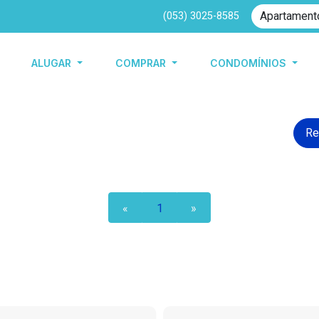
(053) 3025-8585
ALUGAR
COMPRAR
CONDOMÍNIOS
Re
«
1
»