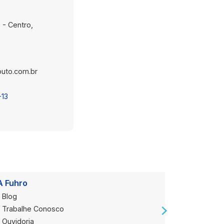
 - Centro,
uto.com.br
-13
A Fuhro
Onde Est
Blog
Loja Alug
Trabalhe Conosco
Loja de V
Ouvidoria