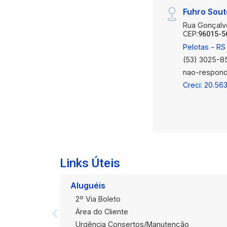
Fuhro Sout
Rua Gonçalv
CEP:
96015-5
Pelotas - RS
(53) 3025-8
nao-respond
Creci: 20.56
Links Úteis
Aluguéis
2º Via Boleto
Área do Cliente
Urgência Consertos/Manutenção