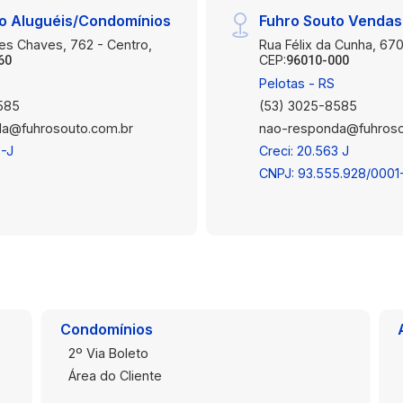
o Aluguéis/Condomínios
Fuhro Souto Vendas
es Chaves, 762 - Centro,
Rua Félix da Cunha, 670
CEP:
60
96010-000
Pelotas - RS
585
(53) 3025-8585
a@fuhrosouto.com.br
nao-responda@fuhroso
3-J
Creci: 20.563 J
CNPJ: 93.555.928/0001
Condomínios
2º Via Boleto
Área do Cliente