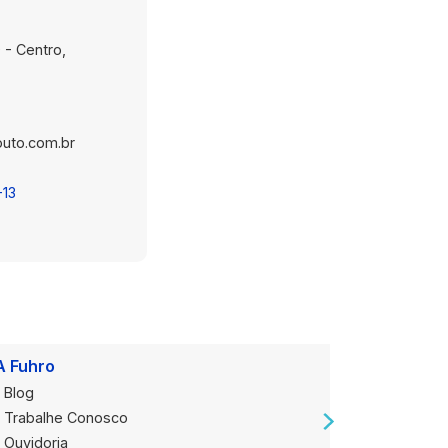
 - Centro,
uto.com.br
-13
A Fuhro
Onde Est
Blog
Loja Alug
Trabalhe Conosco
Loja de V
Ouvidoria