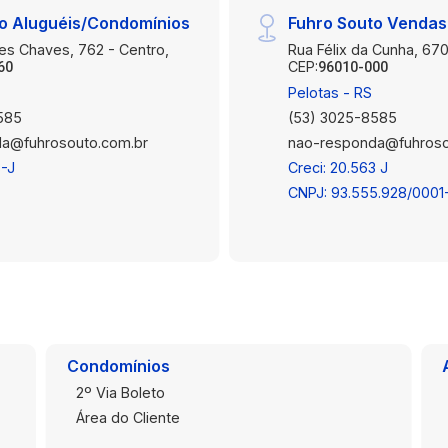
o Aluguéis/Condomínios
Fuhro Souto Vendas
es Chaves, 762 - Centro,
Rua Félix da Cunha, 670
CEP:
60
96010-000
Pelotas - RS
585
(53) 3025-8585
a@fuhrosouto.com.br
nao-responda@fuhroso
3-J
Creci: 20.563 J
CNPJ: 93.555.928/0001
Condomínios
2º Via Boleto
Área do Cliente