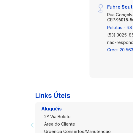
Fuhro Sout
Rua Gonçalv
CEP:
96015-5
Pelotas - RS
(53) 3025-8
nao-respond
Creci: 20.56
Links Úteis
Aluguéis
2º Via Boleto
Área do Cliente
Urgência Consertos/Manutenção