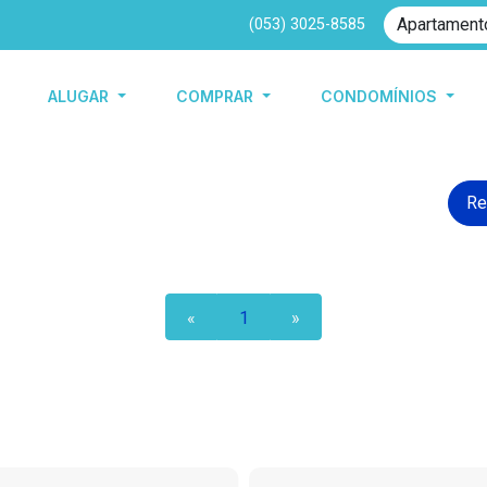
(053) 3025-8585
ALUGAR
COMPRAR
CONDOMÍNIOS
Re
«
1
»