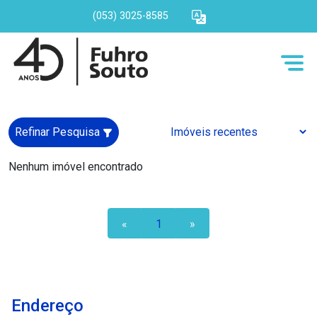
(053) 3025-8585
Refinar Pesquisa
Nenhum imóvel encontrado
«
1
»
Endereço