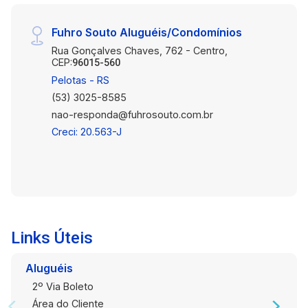
Fuhro Souto Aluguéis/Condomínios
Rua Gonçalves Chaves, 762 - Centro,
CEP:
96015-560
Pelotas - RS
(53) 3025-8585
nao-responda@fuhrosouto.com.br
Creci: 20.563-J
Links Úteis
Aluguéis
2º Via Boleto
Área do Cliente