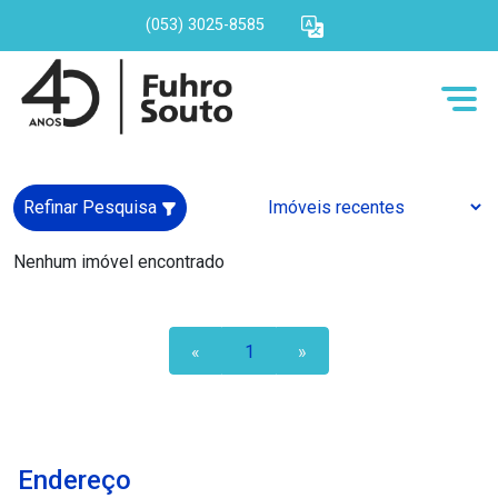
(053) 3025-8585
Refinar Pesquisa
Nenhum imóvel encontrado
«
1
»
Endereço