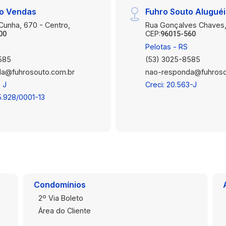
to Vendas
Fuhro Souto Alugué
 Cunha, 670 - Centro,
Rua Gonçalves Chaves,
CEP:
00
96015-560
Pelotas - RS
585
(53) 3025-8585
a@fuhrosouto.com.br
nao-responda@fuhroso
 J
Creci: 20.563-J
5.928/0001-13
Condomínios
2º Via Boleto
Área do Cliente