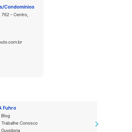
is/Condomínios
 762 - Centro,
uto.com.br
A Fuhro
Onde Est
Blog
Loja Alug
Trabalhe Conosco
Loja de V
Ouvidoria