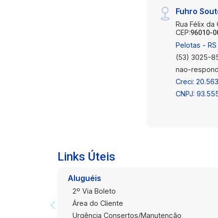
Fuhro Sou
Rua Félix da
CEP:
96010-0
Pelotas - RS
(53) 3025-8
nao-respond
Creci: 20.563
CNPJ: 93.55
Links Úteis
Aluguéis
2º Via Boleto
Área do Cliente
Urgência Consertos/Manutenção