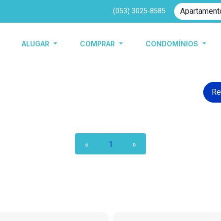
(053) 3025-8585
ALUGAR
COMPRAR
CONDOMÍNIOS
Re
«
1
»