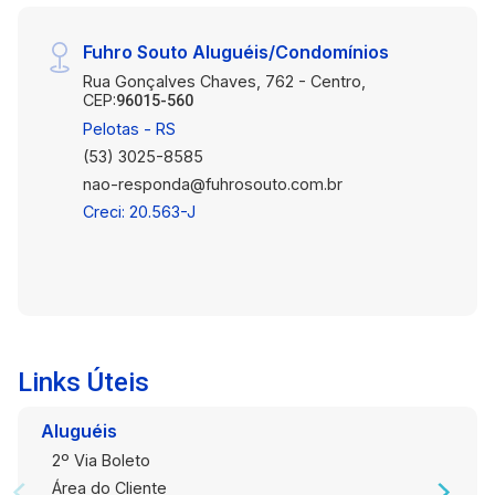
Fuhro Souto Aluguéis/Condomínios
Rua Gonçalves Chaves, 762 - Centro,
CEP:
96015-560
Pelotas - RS
(53) 3025-8585
nao-responda@fuhrosouto.com.br
Creci: 20.563-J
Links Úteis
Aluguéis
2º Via Boleto
Área do Cliente