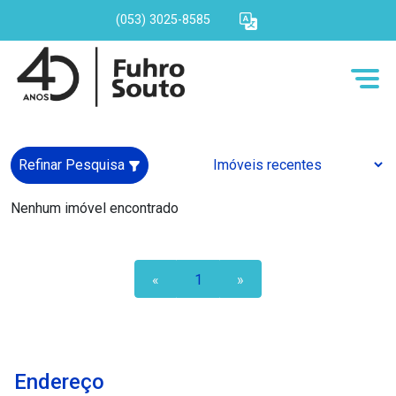
(053) 3025-8585
Refinar Pesquisa
Nenhum imóvel encontrado
«
1
»
Endereço