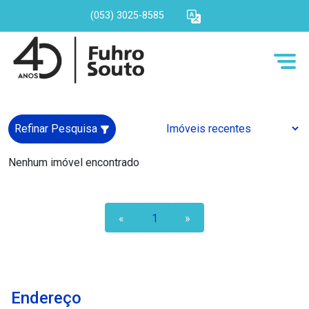
(053) 3025-8585
Refinar Pesquisa
Nenhum imóvel encontrado
«
1
»
Endereço