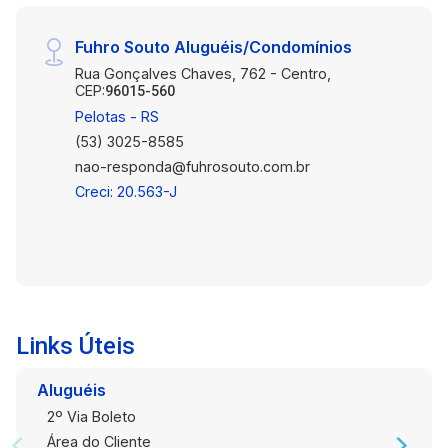
Fuhro Souto Aluguéis/Condomínios
Rua Gonçalves Chaves, 762 - Centro,
CEP:
96015-560
Pelotas - RS
(53) 3025-8585
nao-responda@fuhrosouto.com.br
Creci: 20.563-J
Links Úteis
Aluguéis
2º Via Boleto
Área do Cliente