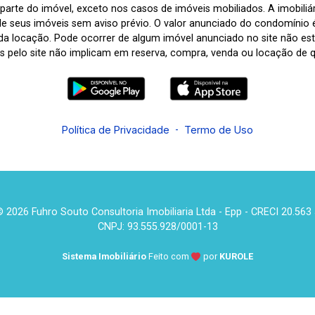
arte do imóvel, exceto nos casos de imóveis mobiliados. A imobiliária
de seus imóveis sem aviso prévio. O valor anunciado do condomínio
a locação. Pode ocorrer de algum imóvel anunciado no site não estar
tas pelo site não implicam em reserva, compra, venda ou locação de q
Política de Privacidade
-
Termo de Uso
 2026 Fuhro Souto Consultoria Imobiliaria Ltda - Epp - CRECI 20.563
CNPJ: 93.555.928/0001-13
Sistema Imobiliário
Feito com
por
KUROLE