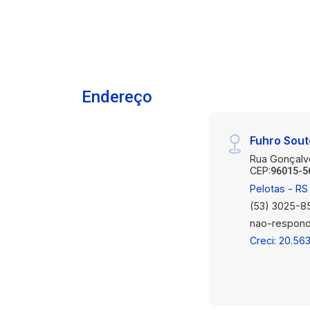
quartos bem iluminados e arejados,
com piso frio de fácil manutenção,
garantindo um ambiente agradável e
acolhedor. - Excelente Posição Solar: O
apartamento foi planejado para
aproveitar a luz natural, proporcionando
Endereço
ambientes mais saudáveis e reduzindo
a necessidade de iluminação artificial
Fuhro Sout
durante o dia. - Garagem Privativa: Não
se preocupe com o estacionamento. O
Rua Gonçalv
CEP:
96015-5
apartamento inclui uma vaga de
Pelotas - RS
garagem privativa descoberta,
(53) 3025-8
garantindo segurança e comodidade
nao-respond
para seu veículo. - Sala, Cozinha e Área
de Serviço Integradas: Espaços
Creci: 20.56
planejados com inteligência,
oferecendo ambientes integrados e
bem iluminados, ideais para o convívio
familiar e socialização. - Localização