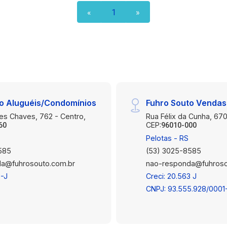
festas Playground Situado em uma área
«
1
»
privilegiada, o condomínio Lucca II
oferece fácil acesso a supermercados,
escolas, transporte público e outras
conveniências locais, proporcionando
uma vida urbana confortável e tranquila.
Agende agora mesmo uma visita para
conhecer pessoalmente este
o Aluguéis/Condomínios
Fuhro Souto Vendas
maravilhoso apartamento em Lucca II.
Não perca esta oportunidade única de
es Chaves, 762 - Centro,
Rua Félix da Cunha, 670
CEP:
60
96010-000
investimento ou moradia!
Pelotas - RS
585
(53) 3025-8585
a@fuhrosouto.com.br
nao-responda@fuhroso
3-J
Creci: 20.563 J
CNPJ: 93.555.928/0001