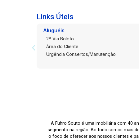
Privilegiada: Situado em uma região
com fácil acesso a transporte público e
Links Úteis
cercado por uma variedade de lojas,
restaurantes e serviços, este
Aluguéis
apartamento no bairro Fragata oferece
2º Via Boleto
tudo o que você precisa bem pertinho
Área do Cliente
de casa. Por Que Escolher Este
Urgência Consertos/Manutenção
Apartamento? Além de todos os
benefícios internos do apartamento,
morar em um condomínio com
infraestrutura completa significa ter ao
seu dispor comodidades e facilidades
que enriquecem o dia a dia,
proporcionando maior qualidade de vida
para toda a família. Perfeito Para:
Famílias ou indivíduos que buscam um
A Fuhro Souto é uma imobiliária com 40 an
ambiente confortável, seguro e com
segmento na região. Ao todo somos mais de
ótima localização, que combine
o foco de oferecer aos nossos clientes e par