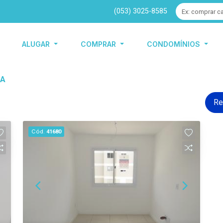
(053) 3025-8585
ALUGAR
COMPRAR
CONDOMÍNIOS
DA
Re
Cód.
41680