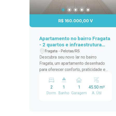
R$ 160.000,00 V
Apartamento no bairro Fragata
- 2 quartos e infraestrutura
completa.
Fragata - Pelotas/RS
Descubra seu novo lar no bairro
Fragata, um apartamento desenhado
para oferecer conforto, praticidade e
qualidade de vida para você e sua
família. Com dois quartos e uma vaga
2
1
1
45.50 m²
de garagem privativa, este imóvel é a
Dorm.
Banho
Garagem
A. Útil
escolha ideal para quem valoriza bem-
estar e conveniência. Destaques do
Apartamento: - Dois Quartos: Desfrute
do conforto e da privacidade em