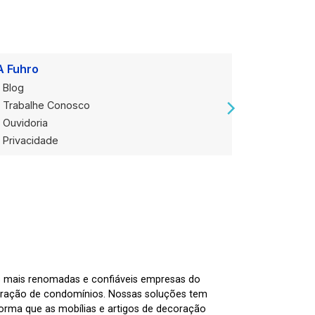
A Fuhro
Onde Est
Blog
Loja Alug
Trabalhe Conosco
Loja de V
Ouvidoria
Privacidade
as mais renomadas e confiáveis empresas do
tração de condomínios. Nossas soluções tem
nforma que as mobílias e artigos de decoração