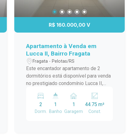
R$ 160.000,00 V
Apartamento à Venda em
Lucca II, Bairro Fragata
Fragata - Pelotas/RS
Este encantador apartamento de 2
dormitórios está disponível para venda
no prestigiado condomínio Lucca II,
localizado no tranquilo e conveniente
Bairro Fragata. Com uma vaga de
2
1
1
44.75 m²
garagem, é uma excelente oportunidade
Dorm.
Banho
Garagem
Const.
para quem busca conforto e
praticidade. Sala de estar Cozinha
Banheiro Portaria 24 horas Área de
lazer com churrasqueira Salão de