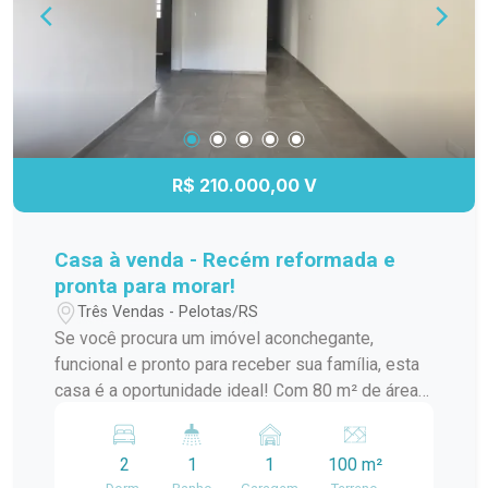
ótima localização e potencial para moradia e
empreendimento no mesmo endereço.
R$ 210.000,00 V
Casa à venda - Recém reformada e
pronta para morar!
Três Vendas - Pelotas/RS
Se você procura um imóvel aconchegante,
funcional e pronto para receber sua família, esta
casa é a oportunidade ideal! Com 80 m² de área
construída, o imóvel oferece ambientes bem
distribuídos, contando com 2 dormitórios, 1
2
1
1
100 m²
banheiro e 1 vaga de garagem, proporcionando