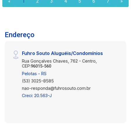
«
1
2
3
4
5
6
7
»
momento. Se você procura um imóvel bonito,
confortável e em uma ótima localização no
Cassino, esta pode ser a oportunidade que
estava esperando. Agende sua visita e venha se
encantar!
Endereço
Fuhro Souto Aluguéis/Condomínios
Rua Gonçalves Chaves, 762 - Centro,
CEP:
96015-560
Pelotas - RS
(53) 3025-8585
nao-responda@fuhrosouto.com.br
Creci: 20.563-J