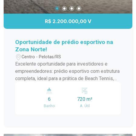
R$ 2.200.000,00 V
Oportunidade de prédio esportivo na
Zona Norte!
Centro - Pelotas/RS
Excelente oportunidade para investidores e
empreendedores: prédio esportivo com estrutura
completa, ideal para a prática de Beach Tennis,
Futevôlei e outros esportes de areia. O espaço
conta com: 2 quadras esportivas Banheiros
6
720 m²
masculino e feminino, com diversos sanitários
Banho
A. Útil
Vestiários para atender o público Amplo bar com
cozinha, ideal para atendimento aos
frequentadores Mezanino com vista privilegiada
para assistir aos jogos Uma estrutura pronta para