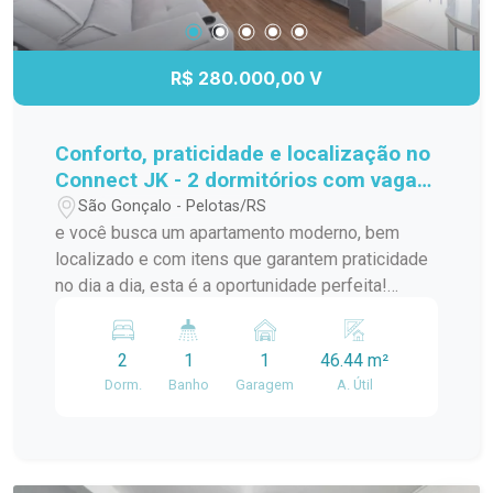
R$ 280.000,00 V
Conforto, praticidade e localização no
Connect JK - 2 dormitórios com vaga
privativa!
São Gonçalo - Pelotas/RS
e você busca um apartamento moderno, bem
localizado e com itens que garantem praticidade
no dia a dia, esta é a oportunidade perfeita!
Localizado no segundo andar do Condomínio
Connect JK, na Av. JK de Oliveira, este imóvel
2
1
1
46.44 m²
oferece tudo que você precisa para morar bem e
Dorm.
Banho
Garagem
A. Útil
com comodidade. A poucos metros do Carrefour,
Village Center, McDonalds e com fácil acesso à
Av. Bento Gonçalves, você estará cercado por
comércios, serviços e opções de transporte.