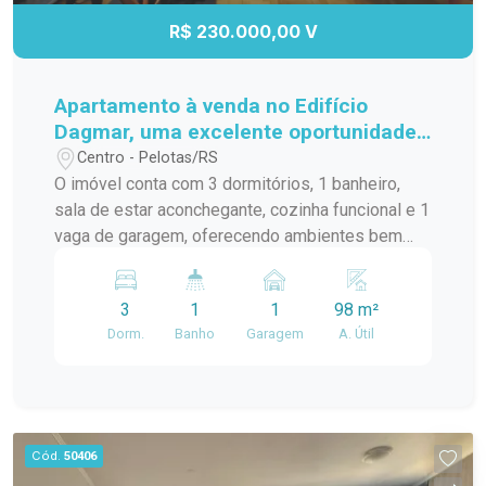
R$ 230.000,00 V
Apartamento à venda no Edifício
Dagmar, uma excelente oportunidade
para quem busca conforto, praticidade
Centro - Pelotas/RS
e uma ótima localização!
O imóvel conta com 3 dormitórios, 1 banheiro,
sala de estar aconchegante, cozinha funcional e 1
vaga de garagem, oferecendo ambientes bem
distribuídos e ideais para o dia a dia. Localizado
em uma região privilegiada, o Edifício Dagmar
3
1
1
98 m²
proporciona fácil acesso a mercados, farmácias,
Dorm.
Banho
Garagem
A. Útil
escolas, transporte público e diversos serviços
essenciais, garantindo mais comodidade para
toda a família. Se você procura um apartamento
com excelente custo-benefício para morar ou
investir, esta é a oportunidade ideal. Entre em
Cód.
50406
contato e agende sua visita!