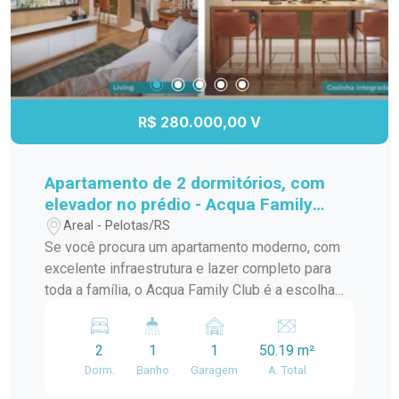
R$ 280.000,00 V
Apartamento de 2 dormitórios, com
elevador no prédio - Acqua Family
Club.
Areal - Pelotas/RS
Se você procura um apartamento moderno, com
excelente infraestrutura e lazer completo para
toda a família, o Acqua Family Club é a escolha
ideal. Com 50,19 m² de área privativa, os
apartamentos possuem 2 dormitórios, elevador e
2
1
1
50.19 m²
vaga de garagem coberta, oferecendo mais
Dorm.
Banho
Garagem
A. Total
conforto, praticidade e segurança no dia a dia. O
condomínio foi planejado para proporcionar