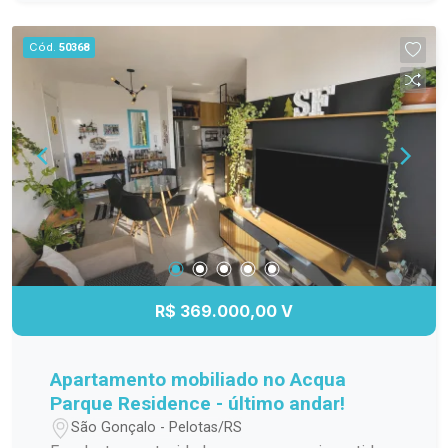
manutenção. O apartamento permanece com ar-
condicionado quente/frio na sala, geladeira
Cód.
50368
duplex, cooktop de 4 bocas, exaustor, pia em
mármore, máquina de lavar 8 kg, cama box,
armário no banheiro e box de vidro. O condomínio
oferece estacionamento privativo, portão
eletrônico e toda a segurança de um ambiente
fechado. Localizado no bairro Fragata, está a
apenas duas quadras do Stock Center, próximo a
farmácias, academias, mercados, transporte
público e diversos serviços essenciais,
proporcionando comodidade e facilidade no dia a
dia. Uma excelente oportunidade para morar ou
R$ 369.000,00 V
investir. Agende sua visita e venha conhecer este
imóvel!
Apartamento mobiliado no Acqua
Parque Residence - último andar!
São Gonçalo - Pelotas/RS