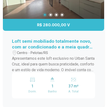
R$ 280.000,00 V
Loft semi mobiliado totalmente novo,
com ar condicionado e a meia quadra
da ucpel
Centro - Pelotas/RS
Apresentamos este loft exclusivo no Urban Santa
Cruz, ideal para quem busca praticidade, conforto
e um estilo de vida moderno. O imóvel conta com
ambiente integrado, excelente aproveitamento de
espaço, acabamentos contemporâneos e ótima
1
1
37 m²
iluminação natural, proporcionando um clima
Dorm.
Banho
A. Total
aconchegante e funcional. Localizado em um
empreendimento moderno, com infraestrutura
completa, segurança e áreas comuns planejadas