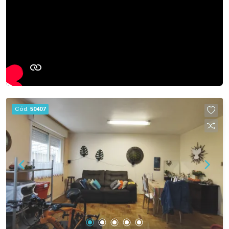
Cód.
50407