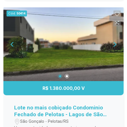
para o seu bem-estar. Perfeito para morar ou
investir, em uma região valorizada e de fácil
Cód.
50414
acesso a serviços, comércio e lazer. Localização
estratégica Design moderno e funcional Ideal
para moradia ou investimento
R$ 1.380.000,00 V
Lote no mais cobiçado Condominio
Fechado de Pelotas - Lagos de São
Gonçalo!
São Gonçalo - Pelotas/RS