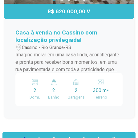
todo o potencial deste imóvel e transforme este
endereço em um grande investimento.
R$ 620.000,00 V
Casa à venda no Cassino com
localização privilegiada!
Cassino - Rio Grande/RS
Imagine morar em uma casa linda, aconchegante
e pronta para receber bons momentos, em uma
rua pavimentada e com toda a praticidade que
você procura. Esta bela casa conta com 02
dormitórios e 02 banheiros, oferecendo conforto
2
2
2
300 m²
e funcionalidade para toda a família. O destaque
Dorm.
Banho
Garagens
Terreno
fica por conta do agradável pátio, acompanhado
de uma varanda aconchegante, perfeita para
aproveitar um chimarrão, reunir amigos ou
simplesmente relaxar ao ar livre. Uma casa
especial, com aquele clima acolhedor que faz
você se sentir em casa desde o primeiro