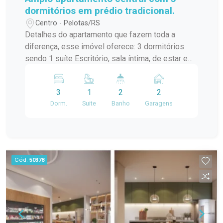
dormitórios em prédio tradicional.
Centro - Pelotas/RS
Detalhes do apartamento que fazem toda a
diferença, esse imóvel oferece: 3 dormitórios
sendo 1 suíte Escritório, sala íntima, de estar e
jantar Dependência de empregada e área de
serviço 2 vagas de garagem Posição solar norte
3
1
2
2
Situado no coração de Pelotas, com acesso a
Dorm.
Suite
Banho
Garagens
vária comodidades como comércio, escolas e
transportes
Cód.
50378