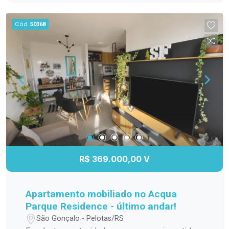
manutenção. O apartamento permanece com ar-
condicionado quente/frio na sala, geladeira
Cód.
50368
duplex, cooktop de 4 bocas, exaustor, pia em
mármore, máquina de lavar 8 kg, cama box,
armário no banheiro e box de vidro. O condomínio
oferece estacionamento privativo, portão
eletrônico e toda a segurança de um ambiente
fechado. Localizado no bairro Fragata, está a
apenas duas quadras do Stock Center, próximo a
farmácias, academias, mercados, transporte
público e diversos serviços essenciais,
proporcionando comodidade e facilidade no dia a
dia. Uma excelente oportunidade para morar ou
R$ 369.000,00 V
investir. Agende sua visita e venha conhecer este
imóvel!
Apartamento mobiliado no Acqua
Parque Residence - último andar!
São Gonçalo - Pelotas/RS