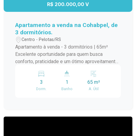
oportunidade para quem busca conforto,
R$ 200.000,00 V
localização privilegiada e um imóvel com
múltiplas possibilidades.
Apartamento a venda na Cohabpel, de
3 dormitórios.
Centro - Pelotas/RS
Apartamento à venda - 3 dormitórios | 65m²
Excelente oportunidade para quem busca
conforto, praticidade e um ótimo aproveitamento
de espaço! Este apartamento conta com 64 m²
de área privativa, distribuídos em 3 dormitórios, 1
3
1
65 m²
banheiro, sala de estar aconchegante, cozinha
Dorm.
Banho
A. Útil
funcional e ambientes bem iluminados, ideais
para o dia a dia da família. Localizado em uma
região com fácil acesso a comércios, escolas,
mercados, transporte público e demais serviços
essenciais, proporcionando mais comodidade
para a rotina. Agende sua visita e venha conhecer
esta excelente oportunidade!