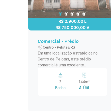
R$ 2.900,00 L
R$ 750.000,00 V
Comercial - Prédio
Centro - Pelotas/RS
Em uma localização estratégica no
Centro de Pelotas, este prédio
comercial é uma excelente
oportunidade para empresas que
buscam visibilidade, praticidade e um
2
144m²
espaço versátil para desenvolver suas
Banho
A. Útil
atividades. Com 144,00 m² privativos
distribuídos em dois pavimentos, o
imóvel oferece uma estrutura funcional
para diferentes segmentos comerciais.