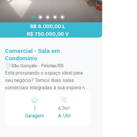
R$ 6.000,00 L
R$ 750.000,00 V
Comercial - Sala em
Condomínio
São Gonçalo - Pelotas/RS
Está procurando o espaço ideal para
seu negócio? Temos duas salas
comerciais integradas à sua espera no
moderno e prestigiado Edifício
Vanguarda, no coração do Parque Una ?
1
67m²
uma das regiões mais valorizadas e
Garagem
A. Útil
promissoras da cidade! Diferenciais:
Salas amplas e integradas, com
excelente iluminação natural.