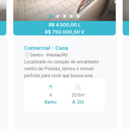
R$ 4.500,00 L
R$ 750.000,00 V
Comercial - Casa
Centro - Pelotas/RS
Localizado no coração do encantador
centro de Pelotas, temos o imóvel
perfeito para você que busca uma
pousada ou empreendimento similar.
Este amplo e espaçoso imóvel oferece
4
207m²
uma variedade de quartos e salas,
Banho
A. Útil
garantindo um espaço confortável para
seus hóspedes desfrutarem de uma
estadia memorável. Com uma área
ampla e bem distribuída, este imóvel