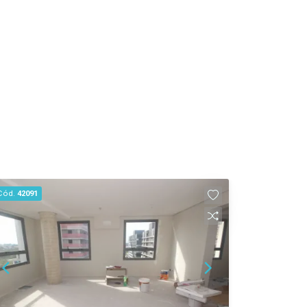
Cód.
42091