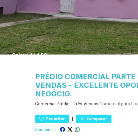
PRÉDIO COMERCIAL PARTE 
VENDAS - EXCELENTE OPO
NEGÓCIO.
Comercial
Prédio
-
Três Vendas
Comercial para Lo
|
Favoritar
Comparar
Compartilhe: