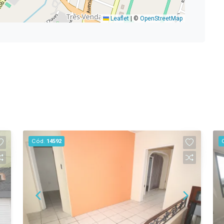
Leaflet
|
©
OpenStreetMap
Cód.
14592