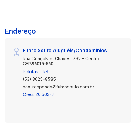
Diferenciais: Excelente estrutura para diversos
tipos de comércio Ideal para quem deseja morar
próximo ao seu negócio Grande potencial de
valorização e renda Imóvel perfeito para
Endereço
empreendedores e investidores que buscam
espaço e funcionalidade!
Fuhro Souto Aluguéis/Condomínios
Rua Gonçalves Chaves, 762 - Centro,
CEP:
96015-560
Pelotas - RS
(53) 3025-8585
nao-responda@fuhrosouto.com.br
Creci: 20.563-J