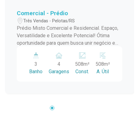
Comercial - Prédio
Três Vendas - Pelotas/RS
Prédio Misto Comercial e Residencial. Espaço,
Versatilidade e Excelente Potencial! Ótima
oportunidade para quem busca unir negócio e
moradia no mesmo local ou investir em um
imóvel com múltiplas possibilidades! Parte
3
4
508m²
508m²
térrea (comercial): Amplo espaço ideal para
Banho
Garagens
Const.
A. Útil
atividades comerciais, composto por: Loja
Depósito Oficina Pátio espaçoso, perfeito para
manobras, carga e descarga Casa nos fundos,
podendo ser utilizada como apoio ou moradia
adicional Parte superior (residencial): Casa
completa, com ambientes amplos e bem
distribuídos: Sala de estar com lareira Banheiros
Peças amplas e bem ventiladas Terraço em
todo o entorno do imóvel Lavanderia externa