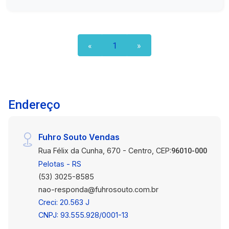
clientes e funcionários. - Espaço Flexível: Ideal
para escritórios, consultórios ou pequenos
comércios. - Vaga de Estacionamento Privativa:
Oferecendo comodidade e segurança. Esta loja
«
1
»
na galeria do Moinho Office é perfeita para
empreendedores que desejam estabelecer ou
expandir seus negócios em uma região de
grande movimentação e visibilidade. Com um
banheiro privativo e um espaço flexível, você terá
Endereço
liberdade para adaptar o ambiente de acordo com
as necessidades do seu negócio. Não perca a
Fuhro Souto Vendas
oportunidade de instalar sua empresa em um
local estratégico. Entre em contato conosco para
Rua Félix da Cunha, 670 - Centro, CEP:
96010-000
agendar uma visita e conhecer pessoalmente
Pelotas - RS
este espaço comercial. Seu sucesso começa
(53) 3025-8585
aqui!
nao-responda@fuhrosouto.com.br
Creci: 20.563 J
CNPJ: 93.555.928/0001-13