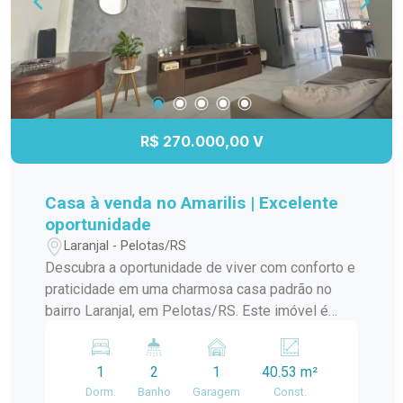
R$ 270.000,00 V
Casa à venda no Amarilis | Excelente
oportunidade
Laranjal - Pelotas/RS
Descubra a oportunidade de viver com conforto e
praticidade em uma charmosa casa padrão no
bairro Laranjal, em Pelotas/RS. Este imóvel é
ideal para quem busca um lar aconchegante e
bem localizado. A casa conta com amplos
1
2
1
40.53 m²
ambientes, proporcionando uma ótima circulação
Dorm.
Banho
Garagem
Const.
e iluminação natural. A sala de estar é perfeita