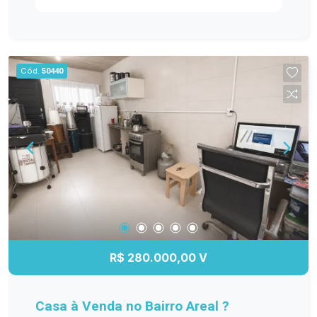
para momentos em família, enquanto a cozinha
integrada oferece funcionalidade e espaço para
suas receitas favoritas. O dormitório é arejado e
confortável, garantindo noites tranquilas.
Cód.
50440
Externamente, o imóvel dispõe de um quintal que
pode ser aproveitado para lazer ou jardinagem,
além de uma área gourmet e de garagem para
proteger seu veículo. A localização é um dos
pontos fortes, com fácil acesso a comércios,
escolas e transporte público, tornando o dia a dia
mais prático. Não perca a chance de conhecer
essa excelente opção de moradia. Entre em
contato e agende sua visita!
R$ 280.000,00 V
Casa à Venda no Bairro Areal ?