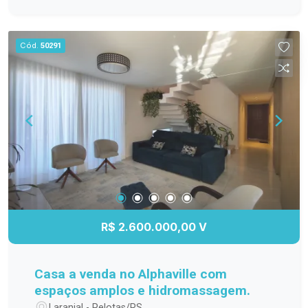
em PVC com persianas motorizadas, vidros
duplos em todas as aberturas, piso aquecido nos
banheiros, revestimentos em porcelanato 90x90
Cód.
50291
de alto padrão e piso vinílico nos dormitórios,
trazendo aconchego e sofisticação na medida
certa. Outro diferencial importante é que a casa já
possui espera para piscina, permitindo que o
futuro morador personalize a área externa e
transforme o espaço em um verdadeiro refúgio
particular. Uma residência completa, moderna e
elegante, em um dos condomínios mais
desejados da cidade, com a tranquilidade de
morar junto à natureza e a segurança de um
condomínio planejado.
R$ 2.600.000,00 V
Casa a venda no Alphaville com
espaços amplos e hidromassagem.
Laranjal - Pelotas/RS