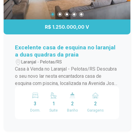
R$ 1.250.000,00 V
Excelente casa de esquina no laranjal
a duas quadras da praia
Laranjal - Pelotas/RS
Casa à Venda no Laranjal - Pelotas/RS Descubra
o seu novo lar nesta encantadora casa de
esquina com piscina, localizada na Avenida José
Maria da Fontoura, a apenas uma quadra da beira
da praia. Com 240 m² de área construída, este
3
1
2
2
sobrado é ideal para quem busca conforto e
Dorm.
Suite
Banho
Garagens
praticidade. No térreo, você encontrará uma
ampla sala/cozinha integrada, equipada com
todos os utensílios necessários e uma
churrasqueira perfeita para os momentos de