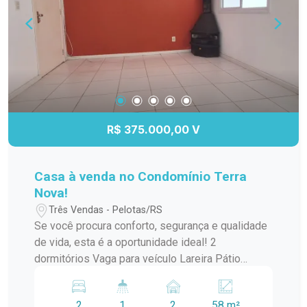
no dia a dia e um imóvel pronto para receber sua
família. Agende sua visita e venha conhecer seu
novo lar!
R$ 375.000,00 V
Casa à venda no Condomínio Terra
Nova!
Três Vendas - Pelotas/RS
Se você procura conforto, segurança e qualidade
de vida, esta é a oportunidade ideal! 2
dormitórios Vaga para veículo Lareira Pátio
privativo Condomínio com infraestrutura completa
e segurança para toda a família. Agende sua
2
1
2
58 m²