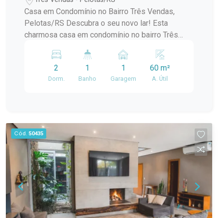
condomínio no bairro Três Vendas é
Casa em Condomínio no Bairro Três Vendas,
perfeita para quem busca conforto e
Pelotas/RS Descubra o seu novo lar! Esta
praticidade. Com 2 dormitórios, a
charmosa casa em condomínio no bairro Três
propriedade oferece um espaço
Vendas é perfeita para quem busca conforto e
aconchegante e
praticidade. Com 2 dormitórios, a propriedade
2
1
1
60 m²
oferece um espaço aconchegante e funcional,
Dorm.
Banho
Garagem
A. Útil
ideal para famílias ou casais.
Cód.
50435