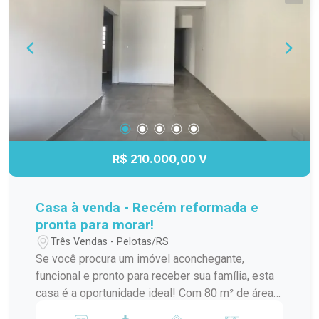
ferragem. Uma excelente oportunidade para
quem deseja investir em um imóvel versátil, com
ótima localização e potencial para moradia e
empreendimento no mesmo endereço.
R$ 210.000,00 V
Casa à venda - Recém reformada e
pronta para morar!
Três Vendas - Pelotas/RS
Se você procura um imóvel aconchegante,
funcional e pronto para receber sua família, esta
casa é a oportunidade ideal! Com 80 m² de área
construída, o imóvel oferece ambientes bem