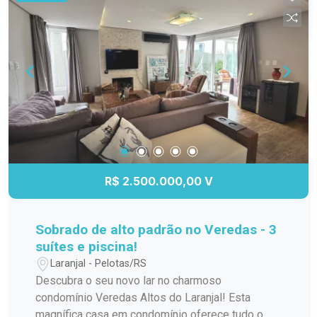
ateliê, depósito ou espaço de apoio. A planta
versátil permite diversas possibilidades de uso,
sendo perfeita para famílias que valorizam
ambientes amplos, para quem deseja mais
privacidade entre os moradores ou até mesmo
para quem pretende unir moradia e trabalho no
mesmo endereço. O grande destaque fica por
conta do espaçoso salão de festas com
churrasqueira, ideal para reunir familiares e
amigos em momentos especiais. Uma excelente
oportunidade para quem busca conforto,
R$ 2.500.000,00 V
localização privilegiada e um imóvel com
múltiplas possibilidades.
Sobrado de alto padrão no Veredas - 3
suítes e piscina!
Laranjal - Pelotas/RS
Descubra o seu novo lar no charmoso
condomínio Veredas Altos do Laranjal! Esta
magnífica casa em condomínio oferece tudo o