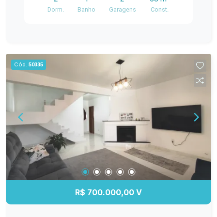
visita e venha conhecer seu novo lar!
Dorm.
Banho
Garagens
Const.
Cód.
50335
R$ 700.000,00 V