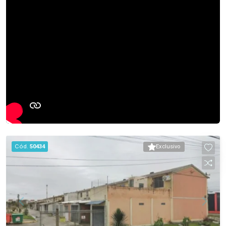
atendem todos os cômodos da casa, garantindo
conforto em todas as estações. No pátio, você
poderá aproveitar uma refrescante piscina com
capacidade para 18 mil litros, perfeita para os
dias de calor, e uma cisterna de 3 mil litros que
coleta água da chuva para irrigar suas plantas,
promovendo um estilo de vida sustentável. Não
perca a oportunidade de conhecer este imóvel
incrível que une conforto, praticidade e uma
localização privilegiada. Agende sua visita e
venha se apaixonar!
Cód.
50434
Exclusivo