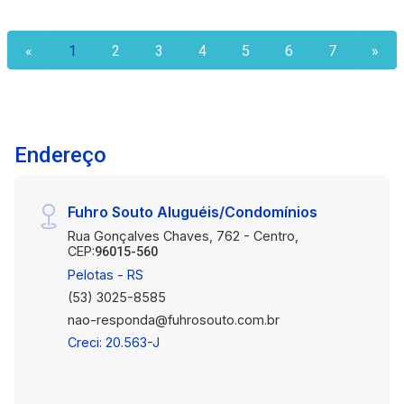
com ambientes integrados para maior
funcionalidade. 02 banheiros, bem distribuídos e
«
1
2
3
4
5
6
7
»
com acabamentos de qualidade. Pátio, ideal para
lazer, jardinagem ou até mesmo para quem tem
pets. Esse espaço é um grande diferencial na
região. Embora a casa não tenha garagem, há
possibilidade de alugar uma vaga nas
Endereço
proximidades ou até adaptar para construir uma
garagem. Não perca a chance de morar no
Fuhro Souto Aluguéis/Condomínios
coração da cidade, em uma casa com pátio, um
privilégio que você não encontra facilmente no
Rua Gonçalves Chaves, 762 - Centro,
CEP:
96015-560
Centro!
Pelotas - RS
(53) 3025-8585
nao-responda@fuhrosouto.com.br
Creci: 20.563-J