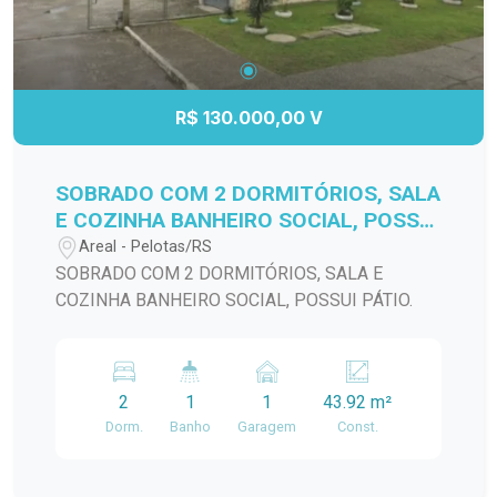
R$ 130.000,00 V
SOBRADO COM 2 DORMITÓRIOS, SALA
E COZINHA BANHEIRO SOCIAL, POSSUI
PÁTIO.
Areal - Pelotas/RS
SOBRADO COM 2 DORMITÓRIOS, SALA E
COZINHA BANHEIRO SOCIAL, POSSUI PÁTIO.
2
1
1
43.92 m²
Dorm.
Banho
Garagem
Const.