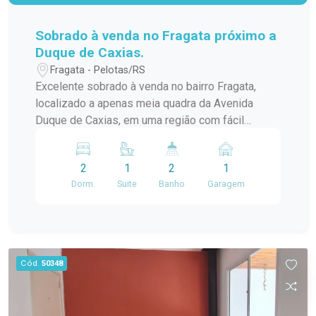
Sobrado à venda no Fragata próximo a
Duque de Caxias.
Fragata - Pelotas/RS
Excelente sobrado à venda no bairro Fragata,
localizado a apenas meia quadra da Avenida
Duque de Caxias, em uma região com fácil
acesso a mercados, farmácias, escolas,
transporte público e diversos comércios. O
2
1
2
1
imóvel oferece ambientes amplos e bem
Dorm.
Suite
Banho
Garagem
distribuídos, com 2 dormitórios, sendo 1 suíte
com sacada, proporcionando mais conforto e
privacidade. Conta ainda com sala de estar,
cozinha, banheiro social, espaço com
churrasqueira e pátio, ideal para aproveitar
Cód.
50348
momentos em família e com amigos. Uma
excelente oportunidade para quem busca morar
em uma localização privilegiada, com praticidade