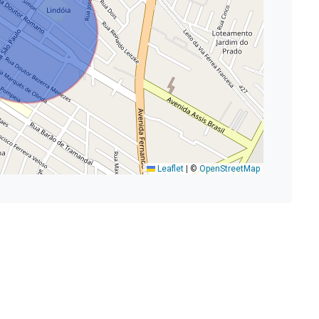
Leaflet
|
©
OpenStreetMap