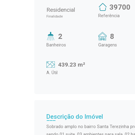
39700
Residencial
Referência
Finalidade
2
8
Banheiros
Garagens
439.23 m²
A. Útil
Descrição do Imóvel
Sobrado amplo no bairro Santa Terezinha pr
sendo 01 suite, 03 ambientes para sala, 02 ba