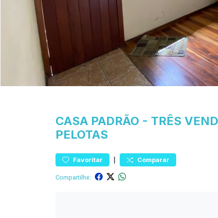
CASA
PADRÃO
-
TRÊS VEN
PELOTAS
|
Favoritar
Comparar
Compartilhe: