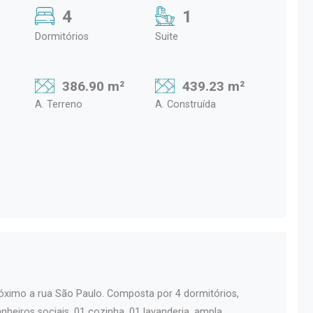
4
1
Dormitórios
Suite
386.90 m²
439.23 m²
A. Terreno
A. Construída
óximo a rua São Paulo. Composta por 4 dormitórios,
nheiros sociais, 01 cozinha, 01 lavanderia, ampla