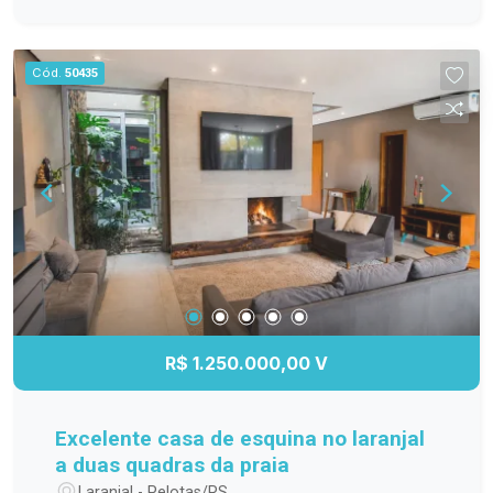
integrada oferece funcionalidade e espaço para
suas receitas favoritas. O dormitório é arejado e
confortável, garantindo noites tranquilas.
Cód.
50435
Externamente, o imóvel dispõe de um quintal que
pode ser aproveitado para lazer ou jardinagem,
além de uma área gourmet e de garagem para
proteger seu veículo. A localização é um dos
pontos fortes, com fácil acesso a comércios,
escolas e transporte público, tornando o dia a dia
mais prático. Não perca a chance de conhecer
essa excelente opção de moradia. Entre em
contato e agende sua visita!
R$ 1.250.000,00 V
Excelente casa de esquina no laranjal
a duas quadras da praia
Laranjal - Pelotas/RS