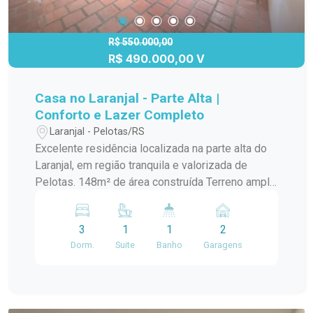
R$ 550.000,00
R$ 490.000,00 V
Casa no Laranjal - Parte Alta |
Conforto e Lazer Completo
Laranjal - Pelotas/RS
Excelente residência localizada na parte alta do
Laranjal, em região tranquila e valorizada de
Pelotas. 148m² de área construída Terreno amplo
com 12x40m (480m²) Destaques do imóvel: 3
dormitórios, sendo 1 suíte Sala de estar com
3
1
1
2
lareira Espaço gourmet ideal para receber amigos
Dorm.
Suite
Banho
Garagens
e família Piscina Ambientes bem distribuídos e
iluminados