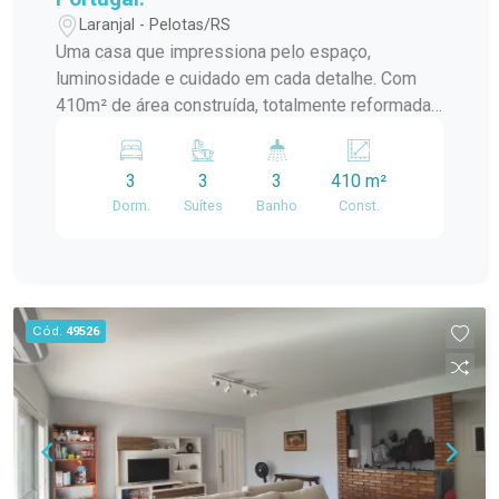
Laranjal - Pelotas/RS
Uma casa que impressiona pelo espaço,
luminosidade e cuidado em cada detalhe. Com
410m² de área construída, totalmente reformada,
este imóvel oferece ambientes amplos, arejados
e com janelas generosas, garantindo excelente
3
3
3
410 m²
ventilação e iluminação natural em todos os
Dorm.
Suítes
Banho
Const.
espaços. Destaques do imóvel: 3 suítes
espaçosas, proporcionando conforto e
privacidade Ambientes amplos Pátio com piscina
Lavabo elegante para visitas Dependência de
empregada Área social ampla, perfeita para
Cód.
49526
convivência Integração entre a garagem e o
espaço gourmet, ideal para receber amigos e
família Um imóvel que une sofisticação,
funcionalidade e bem-estar, pensado para quem
valoriza viver com conforto em um ambiente
moderno e acolhedor. Entre em contato para mais