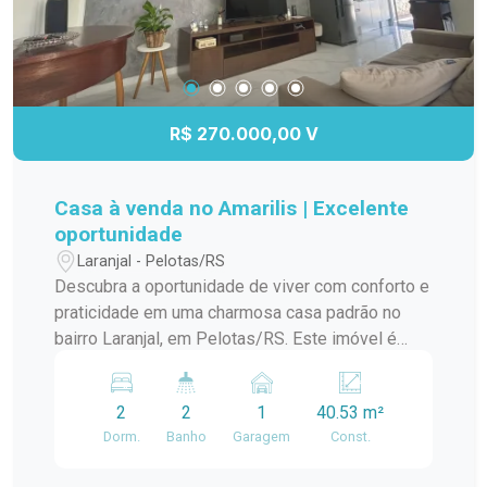
R$ 270.000,00 V
Casa à venda no Amarilis | Excelente
oportunidade
Laranjal - Pelotas/RS
Descubra a oportunidade de viver com conforto e
praticidade em uma charmosa casa padrão no
bairro Laranjal, em Pelotas/RS. Este imóvel é
ideal para quem busca um lar aconchegante e
bem localizado. A casa conta com amplos
2
2
1
40.53 m²
ambientes, proporcionando uma ótima circulação
Dorm.
Banho
Garagem
Const.
e iluminação natural. A sala de estar é perfeita
para momentos em família, enquanto a cozinha