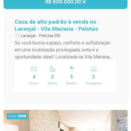
R$ 900.000,00 V
Casa de alto padrão à venda no
Laranjal - Vila Mariana - Pelotas
Laranjal - Pelotas/RS
Se você busca espaço, conforto e sofisticação
em uma localização privilegiada, esta é a
oportunidade ideal! Localizada na Vila Mariana,
em uma rua tranquila e super residencial, com
fácil acesso a pontos comerciais como fruteira,
4
2
5
2
posto de gasolina, farmácia, restaurantes e
Dorm.
Suítes
Banho
Garagens
colégio. Detalhes do imóvel: 340 m² de área
construída 4 dormitórios, sendo 2 suítes 3
banheiros sociais + lavabo Ampla sala de estar
com lareira Sala de jantar espaçosa Cozinha
funcional com armários Área de serviço e
Cód.
49808
lavanderia Dependência de empregada
Diferenciais que fazem a diferença: Banheira de