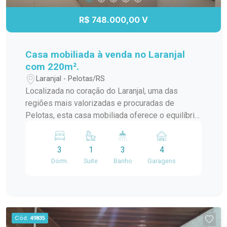
R$ 748.000,00 V
Casa mobiliada à venda no Laranjal
com 220m².
Laranjal - Pelotas/RS
Localizada no coração do Laranjal, uma das
regiões mais valorizadas e procuradas de
Pelotas, esta casa mobiliada oferece o equilíbrio
ideal entre conforto, sofisticação e
funcionalidade. Com 220 m² de área construída
3
1
3
4
em terreno bem distribuído, o imóvel dispõe de 3
Dorm.
Suite
Banho
Garagens
dormitórios, sendo uma suíte com closet e
excelente iluminação natural. Todos os
ambientes são amplos e arejados, com
acabamento em porcelanato e mobiliário
planejado de alto padrão. A área social é
Cód.
49835
composta por sala de estar e jantar integradas,