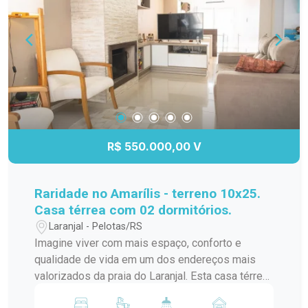
hidromassagem Closet Espaço gourmet com
churrasqueira Varanda e sacada Pátio amplo e
murado Garagem coberta Portão eletrônico,
grades e interfone Sistema de alarme Água
quente e aquecedor instalado Ambientes
climatizados com ar-condicionado Excelente
posição solar Sobrado imponente, com ótima
distribuição dos ambientes, incluindo duas
suítes, ideal para quem valoriza conforto,
R$ 550.000,00 V
privacidade e qualidade de vida. Um imóvel
completo, perfeito para viver com segurança,
tranquilidade e sofisticação! Entre em contato
Raridade no Amarílis - terreno 10x25.
para mais informações e agende sua visita.
Casa térrea com 02 dormitórios.
Laranjal - Pelotas/RS
Imagine viver com mais espaço, conforto e
qualidade de vida em um dos endereços mais
valorizados da praia do Laranjal. Esta casa térrea
no Loteamento Amarílis foge completamente do