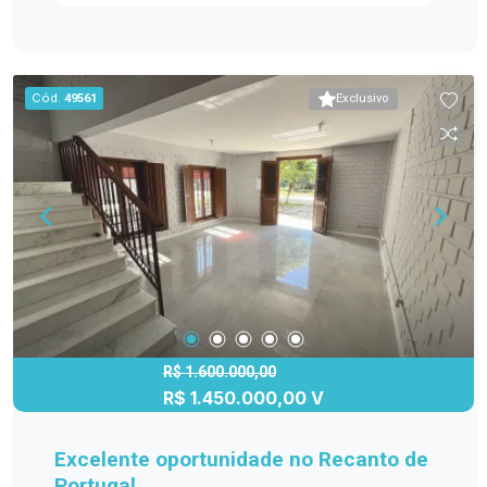
Casa possui sistema de estogo próprio Área de
lazer incrível: Piscina Churrasqueira Amplo pátio,
ideal para momentos em família e com amigos
Localização: Situada no Laranjal, região
Cód.
49561
Exclusivo
valorizada e perfeita para quem deseja
tranquilidade, contato com a natureza e
proximidade com a praia. Um imóvel completo
para morar com conforto ou aproveitar como casa
de veraneio! Entre em contato e agende sua
visita!
R$ 1.600.000,00
R$ 1.450.000,00 V
Excelente oportunidade no Recanto de
Portugal.