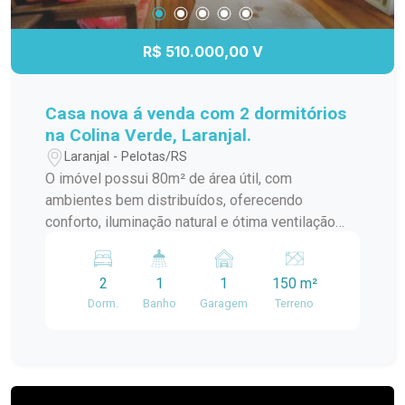
R$ 510.000,00 V
Casa nova á venda com 2 dormitórios
na Colina Verde, Laranjal.
Laranjal - Pelotas/RS
O imóvel possui 80m² de área útil, com
ambientes bem distribuídos, oferecendo
conforto, iluminação natural e ótima ventilação
cruzada. Conta com 2 dormitórios, sendo um
quarto térreo e outro na parte superior,
2
1
1
150 m²
aproveitando o caimento do telhado com
Dorm.
Banho
Garagem
Terreno
mezanino e closet. Sala e cozinha conjugadas,
banheiro, área de lavanderia e churrasqueira
completam o espaço interno. A casa é toda em
laje, com isolamento térmico entre a telha e a laje,
proporcionando mais conforto térmico em todas