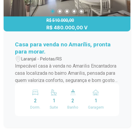
R$ 510.000,00
R$ 480.000,00 V
Casa para venda no Amarílis, pronta
para morar.
Laranjal - Pelotas/RS
Impecável casa à venda no Amarilis Encantadora
casa localizada no bairro Amarilis, pensada para
quem valoriza conforto, segurança e bom gosto
em cada detalhe. O imóvel conta com 2
dormitórios, sendo 1 suíte, oferecendo
2
1
2
1
privacidade e funcionalidade para o dia a dia. Um
Dorm.
Suite
Banho
Garagem
dos grandes destaques é o jardim de inverno
com iluminação cênica, que traz charme,
aconchego e iluminação natural aos ambientes. A
cozinha americana é integrada à sala de estar e