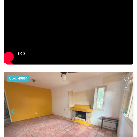
Cód.
49864