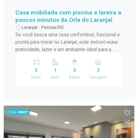
conforto no Laranjal, esta é a oportunidade.
Casa mobiliada com piscina e lareira a
poucos minutos da Orla do Laranjal
Laranjal - Pelotas/RS
Se você busca uma casa confortável, funcional e
pronta para morar no Laranjal, este imóvel reúne
praticidade, lazer e um ambiente ideal para a
rotina da família. Com espaços bem distribuídos,
área externa agradável e ambientes mobiliados, a
3
1
3
3
residência oferece mais comodidade desde o
Dorm.
Suite
Banho
Garagens
primeiro dia. Localizada no bairro Laranjal, em
Pelotas, a casa está a aproximadamente 950
metros da Orla da Praia e a apenas 5 quadras da
Avenida Rio Grande do Sul, garantindo fácil
acesso a comércios, serviços e opções de lazer
Cód.
49627
da região. Uma localização que proporciona
tranquilidade residencial sem abrir mão da
conveniência no dia a dia. Descrição do imóvel: