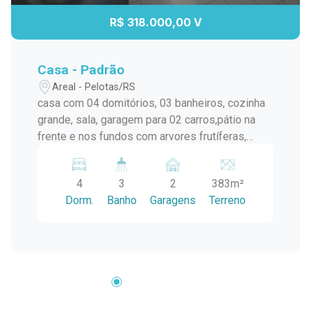
R$ 318.000,00 V
Casa - Padrão
Areal - Pelotas/RS
casa com 04 domitórios, 03 banheiros, cozinha
grande, sala, garagem para 02 carros,pátio na
frente e nos fundos com arvores frutíferas,
lavanderia. Aceita permuta e financiamento. São
duas casas em uma.
4
3
2
383m²
Dorm.
Banho
Garagens
Terreno