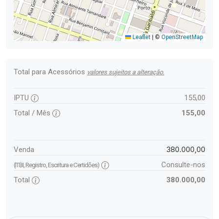
Leaflet
|
©
OpenStreetMap
Total para Acessórios
valores sujeitos a alteração.
IPTU
155,00
Total / Mês
155,00
380.000,00
Venda
Consulte-nos
(ITBI, Registro, Escritura e Certidões)
Total
380.000,00