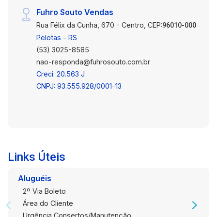
veículos Conforto, tecnologia e bem-estar:
Fuhro Souto Vendas
Climatização com ar-condicionado Sistema de
Rua Félix da Cunha, 670 - Centro, CEP:
aquecimento de água Calefação, proporcionando
96010-000
conforto térmico o ano inteiro Sistema de
Pelotas - RS
alarme e segurança reforçada Iluminação
(53) 3025-8585
cuidadosamente planejada Ambientes amplos,
nao-responda@fuhrosouto.com.br
arejados e com excelente posição solar
Creci: 20.563 J
Localização privilegiada Situada próxima à Av.
CNPJ: 93.555.928/0001-13
Dom Joaquim, em uma região que combina
tranquilidade residencial com fácil acesso a
serviços, gastronomia e conveniências - um
endereço que valoriza seu investimento e seu
estilo de vida. Uma residência única, onde cada
ambiente foi pensado para elevar sua
Links Úteis
experiência de morar. Agende sua visita e
surpreenda-se.
Aluguéis
2º Via Boleto
Área do Cliente
Urgência Consertos/Manutenção