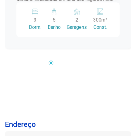
nobres e valorizadas, próxima à Av. Dom
Joaquim, este imponente sobrado foi projetado
3
5
2
300m²
para quem valoriza alto padrão de vida e
Dorm.
Banho
Garagens
Const.
ambientes amplos e bem distribuídos. Com 300
m² de área construída, o imóvel se destaca pela
sua arquitetura contemporânea e espaços
pensados para proporcionar experiências
únicas. Diferenciais que encantam: 3 suítes
amplas, incluindo suíte master com closet 5
banheiros com acabamentos refinados Living
sofisticado com lareira, integrando elegância e
aconchego Espaço gourmet com churrasqueira
integrado com a cozinha Piscina privativa,
perfeita para momentos de lazer e relaxamento
Escritório reservado, ideal para home office
Lavabo Varanda elegante com excelente
Endereço
iluminação natural Área de serviço independente
e lavanderia funcional Garagem coberta para 2