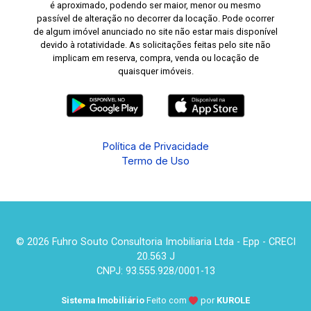
é aproximado, podendo ser maior, menor ou mesmo
passível de alteração no decorrer da locação. Pode ocorrer
de algum imóvel anunciado no site não estar mais disponível
devido à rotatividade. As solicitações feitas pelo site não
implicam em reserva, compra, venda ou locação de
quaisquer imóveis.
Política de Privacidade
Termo de Uso
© 2026 Fuhro Souto Consultoria Imobiliaria Ltda - Epp - CRECI
20.563 J
CNPJ: 93.555.928/0001-13
Sistema Imobiliário
Feito com
por
KUROLE