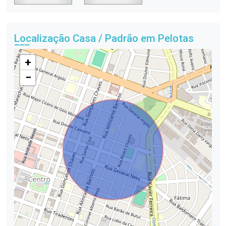
Localização Casa / Padrão em Pelotas
+
−