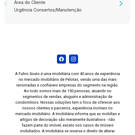
hoje mesmo e descubra a sua nova residência
Área do Cliente
dos sonhos! #altopadrao#
Urgência Consertos/Manutenção
A Fuhro Souto é uma imobiliária com 40 anos de experiência
no mercado imobiliário de Pelotas, sendo uma das mais
renomadas e confiáveis empresas do segmento na região.
Ao todo somos mais de 150 pessoas, atuando no
segmentos de vendas, aluguéis e administração de
condomínios. Nossas soluções tem o foco de oferecer aos
nossos clientes e parceiros, experiência incríveis no
mercado imobiliário. A Imobiliária informa que as mobílias e
artigos de decoração são meramente ilustrativos - não
fazem parte do imóvel, exceto nos casos de imóveis
mobiliados. A imobiliária se reserva o direito de alterar