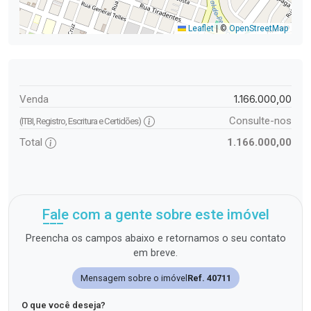
Leaflet
|
©
OpenStreetMap
1.166.000,00
Venda
Consulte-nos
(ITBI, Registro, Escritura e Certidões)
Total
1.166.000,00
Fale com a gente sobre este imóvel
Preencha os campos abaixo e retornamos o seu contato
em breve.
Mensagem sobre o imóvel
Ref. 40711
O que você deseja?