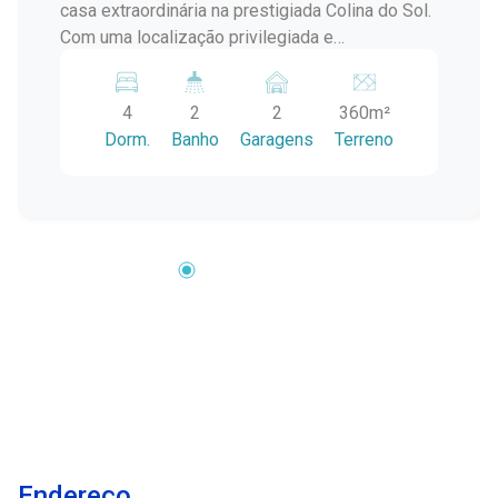
casa extraordinária na prestigiada Colina do Sol.
Com uma localização privilegiada e
comodidades de luxo, esta propriedade oferece
o conforto e a elegância que você merece.
4
2
2
360m²
Situada na cobiçada Colina do Sol, esta casa
Dorm.
Banho
Garagens
Terreno
oferece tranquilidade e privacidade em um
bairro sofisticado. 3 Dormitórios, Incluindo Uma
Suíte Master: Espaço amplo e confortável para
toda a família, com uma suíte principal luxuosa
para o seu relaxamento total. Além dos 3
dormitórios principais, há uma casa completa
nos fundos, incluindo mais 1 dormitório,
proporcionando espaço adicional para
hóspedes ou uso multifuncional. Lareira
aconchegante e charmosa, a lareira na casa
principal é perfeita para noites aconchegantes
em família. Calefator na casa dos fundos
garantindo conforto em todas as estações, a
Endereço
casa dos fundos possui um calefator para