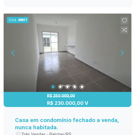
Piscina, churrasqueira e closet Uma excelente
oportunidade para morar com qualidade de vida
em um ambiente tranquilo, seguro e totalmente
Cód.
48837
pensado para o seu conforto. Agende sua visita e
venha conhecer essa bela casa!
R$ 250.000,00
R$ 230.000,00 V
Casa em condomínio fechado a venda,
nunca habitada.
Três Vendas - Pelotas/RS