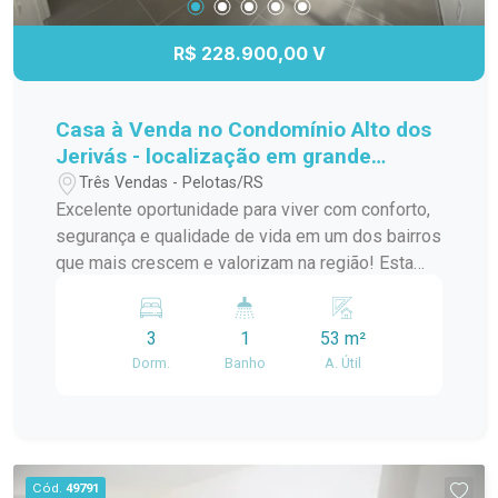
R$ 228.900,00 V
Casa à Venda no Condomínio Alto dos
Jerivás - localização em grande
expansão
Três Vendas - Pelotas/RS
Excelente oportunidade para viver com conforto,
segurança e qualidade de vida em um dos bairros
que mais crescem e valorizam na região! Esta
charmosa casa em condomínio clube combina
praticidade, privacidade e um excelente
3
1
53 m²
aproveitamento dos espaços. Por ser uma casa
Dorm.
Banho
A. Útil
de ponta, oferece um diferencial muito
valorizado: mais privacidade, melhor ventilação e
um pátio amplo já totalmente murado ? perfeito
para quem tem pets, crianças ou deseja criar um
espaço gourmet aconchegante. O imóvel conta
Cód.
49791