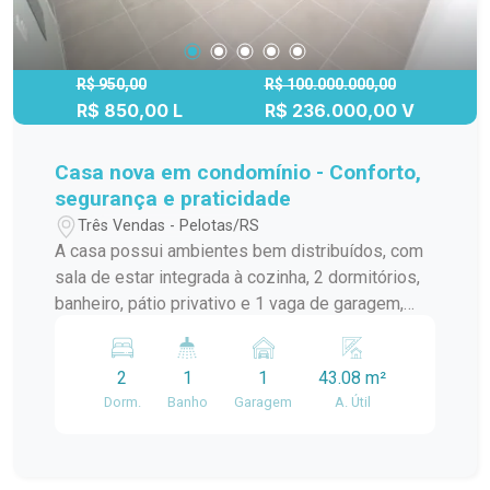
frente à casa, oferecendo segurança e
praticidade.
R$ 950,00
R$ 100.000.000,00
R$ 850,00 L
R$ 236.000,00 V
Casa nova em condomínio - Conforto,
segurança e praticidade
Três Vendas - Pelotas/RS
A casa possui ambientes bem distribuídos, com
sala de estar integrada à cozinha, 2 dormitórios,
banheiro, pátio privativo e 1 vaga de garagem,
oferecendo praticidade e conforto para o dia a
dia. O grande diferencial está na infraestrutura
2
1
1
43.08 m²
completa do Condomínio Altos dos Jerivás,
Dorm.
Banho
Garagem
A. Útil
projetada para proporcionar lazer, bem-estar e
comodidade para toda a família. Você conta com
portaria 24 horas, piscinas adulto e infantil, salão
de festas, quiosques com churrasqueira, quadra