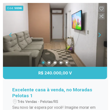
supermercados, e demais comércios - Fácil
Cód.
50265
acesso a transporte público Não perca a
oportunidade de morar em um lugar que une
conforto e segurança. Agende já uma visita e
venha conhecer sua nova casa!
R$ 240.000,00 V
Excelente casa à venda, no Moradas
Pelotas 1
Três Vendas - Pelotas/RS
Seu novo lar espera por você! Imagine morar em