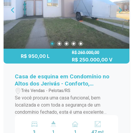
sua visita!
R$ 260.000,00
R$ 950,00 L
R$ 250.000,00 V
Casa de esquina em Condomínio no
Altos dos Jerivás - Conforto,
Segurança e Qualidade de Vida
Três Vendas - Pelotas/RS
Se você procura uma casa funcional, bem
localizada e com toda a segurança de um
condomínio fechado, esta é uma excelente
oportunidade no Condomínio Altos dos Jerivás,
no bairro Alto dos Jerivás, em Pelotas. O imóvel
3
1
1
47 m²