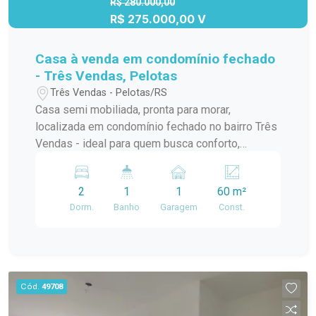
R$ 280.000,00
R$ 275.000,00 V
Casa à venda em condomínio fechado
- Três Vendas, Pelotas
Três Vendas - Pelotas/RS
Casa semi mobiliada, pronta para morar,
localizada em condomínio fechado no bairro Três
Vendas - ideal para quem busca conforto,
segurança e praticidade no dia a dia.
Características do imóvel: 2 dormitórios Sala e
2
1
1
60 m²
cozinha integradas Banheiro social Pátio
Dorm.
Banho
Garagem
Const.
privativo Vaga de estacionamento Churrasqueira
Lareira Diferenciais: Imóvel com ampliação de
área, proporcionando mais espaço e conforto
Móveis planejados que valorizam e otimizam os
ambientes Condomínio com segurança, portaria e
Cód.
49708
área de lazer Excelente opção tanto para moradia
quanto para investimento! Entre em contato para