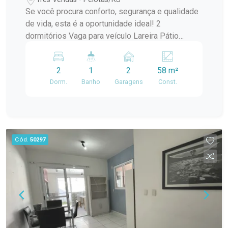
Se você procura conforto, segurança e qualidade
de vida, esta é a oportunidade ideal! 2
dormitórios Vaga para veículo Lareira Pátio
privativo Condomínio com infraestrutura completa
e segurança para toda a família. Agende sua
2
1
2
58 m²
visita e venha conhecer seu novo lar!
Dorm.
Banho
Garagens
Const.
Cód.
50297