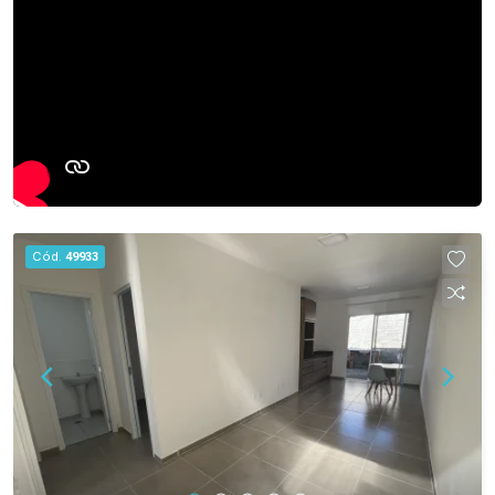
Cód.
49933