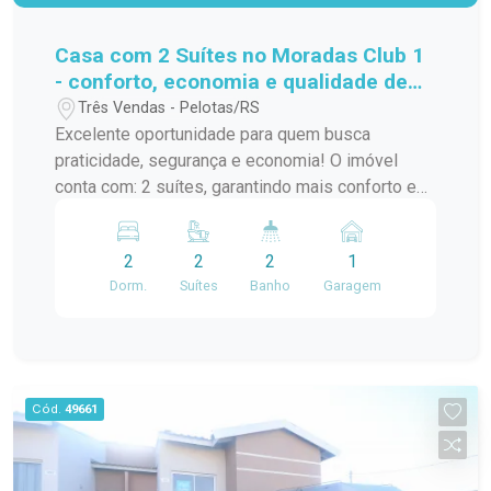
Casa com 2 Suítes no Moradas Club 1
- conforto, economia e qualidade de
vida
Três Vendas - Pelotas/RS
Excelente oportunidade para quem busca
praticidade, segurança e economia! O imóvel
conta com: 2 suítes, garantindo mais conforto e
privacidade Sala e cozinha integradas,
proporcionando um ambiente funcional
2
2
2
1
Ambientes bem distribuídos, com ótimo
Dorm.
Suítes
Banho
Garagem
aproveitamento de espaço Sistema de energia
solar já instalado - mais economia na conta de luz
Vaga de estacionamento Localizada no
condomínio Moradas Club 1, que oferece
infraestrutura completa, segurança e áreas de
Cód.
49661
lazer para toda a família. Ideal para quem deseja
viver com tranquilidade, conforto e ainda reduzir
custos no dia a dia. Entre em contato e agende