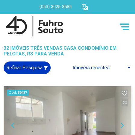
(053) 3025-8585
32 IMÓVEIS TRÊS VENDAS CASA CONDOMÍNIO EM
PELOTAS, RS PARA VENDA
Refinar Pesquisa
Cód.
50437