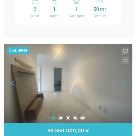
Cozinha funcional Área de serviço Diferencial:
2
1
1
50 m²
Piscina, ideal para momentos de lazer e
Dorm.
Banho
Garagem
Terreno
descanso Localizada no condomínio Altos de
Jerivás, em uma região tranquila e agradável.
Perfeita para morar com conforto ou investir!
Entre em contato para mais informações e
agende sua visita. Venha conhecer seu novo lar!
Cód.
49668
R$ 350.000,00 V