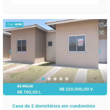
infraestrutura completa, com áreas de lazer,
segurança e tranquilidade, ideal para quem busca
qualidade de vida sem abrir mão da praticidade e
de uma localização privilegiada em Pelotas.
Cód.
48988
Ótima oportunidade para morar ou investir! Entre
em contato para mais informações ou agendar
uma visita.
R$ 900,00
R$ 220.000,00 V
R$ 700,00 L
Casa de 2 dormitórios em condomínio