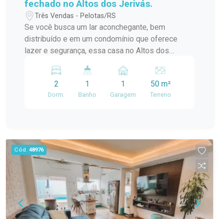
fechado no Altos dos Jerivás.
Três Vendas - Pelotas/RS
Se você busca um lar aconchegante, bem
distribuído e em um condomínio que oferece
lazer e segurança, essa casa no Altos dos
Jerivás é a escolha perfeita! Com ambientes
bem iluminados e arejados, ela proporciona
2
1
1
50 m²
conforto e bem-estar para toda a família, além de
Dorm.
Banho
Garagem
Terreno
estar em um local com uma infraestrutura
completa. Esta casa aconchegante conta com: 2
dormitórios bem distribuídos e com janelas
amplas, proporcionando ventilação e luz natural.
Cozinha e sala integrada, ideal para momentos de
Cód.
48976
convivência em família ou com amigos. 1
banheiro social Quintal com espaço ao ar livre,
ideal para lazer, jardinagem ou pequenas
reuniões. Área de serviço 1 vaga de garagem
Imóvel nunca habitado com ambientes arejados e
iluminados. O condomínio oferece: