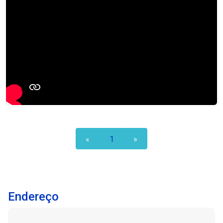
oportunidade! Agende uma visita hoje mesmo e
descubra tudo o que este sobrado em
condomínio fechado de baixo custo tem a
oferecer. Para mais informações ou
agendamento de visitas, entre em contato
conosco. Espero que este anúncio capte a
essência do sobrado e atraia potenciais
compradores interessados. Se precisar de mais
alguma coisa, estou à disposição!
«
1
»
Endereço