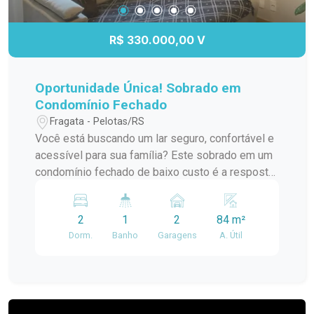
a sua família. O local é ideal para quem procura
um ambiente seguro e agradável, longe da
R$ 330.000,00 V
agitação do centro da cidade. Não perca esta
chance única de morar em um lugar que combina
conforto, segurança e praticidade.
Oportunidade Única! Sobrado em
Condomínio Fechado
Fragata - Pelotas/RS
Você está buscando um lar seguro, confortável e
acessível para sua família? Este sobrado em um
condomínio fechado de baixo custo é a resposta
para seus desejos! Com uma combinação
perfeita de comodidade, segurança e preço
2
1
2
84 m²
acessível, esta é a oportunidade que você estava
Dorm.
Banho
Garagens
A. Útil
esperando. Características: Dois Dormitórios:
Quartos espaçosos e bem iluminados, ideais
para acomodar sua família com conforto.
Banheiros: Banheiro bem equipados para atender
às necessidades diárias. Cozinha: Cozinha