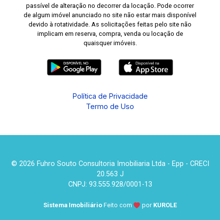
passível de alteração no decorrer da locação. Pode ocorrer
de algum imóvel anunciado no site não estar mais disponível
devido à rotatividade. As solicitações feitas pelo site não
implicam em reserva, compra, venda ou locação de
quaisquer imóveis.
Política de Privacidade
Termo de Uso
© 2026 Fuhro Souto Consultoria Imobiliaria Ltda - Epp - CRECI
20.563 J
CNPJ: 93.555.928/0001-13
Sistema Imobiliário
Feito com
por
KUROLE