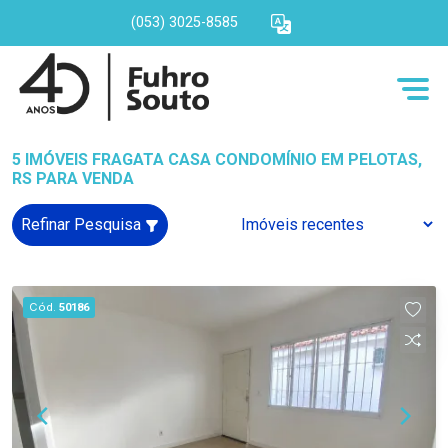
(053) 3025-8585
5 IMÓVEIS FRAGATA CASA CONDOMÍNIO EM PELOTAS,
RS PARA VENDA
Refinar Pesquisa
Cód.
50186