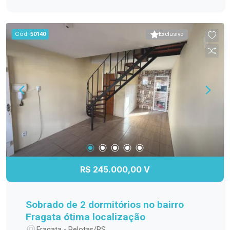
ideal para quem valoriza privacidade e proteção.
Localização estratégica, com fácil acesso a
comércio, escolas e transporte. Ótimo custo-
Cód.
50140
Exclusivo
benefício! Entre em contato para mais
informações ou agendar uma visita. Seu novo lar
pode estar aqui! Mostrar menos
R$ 245.000,00 V
Sobrado de 2 dormitórios no bairro
Fragata ótima localização
Fragata - Pelotas/RS