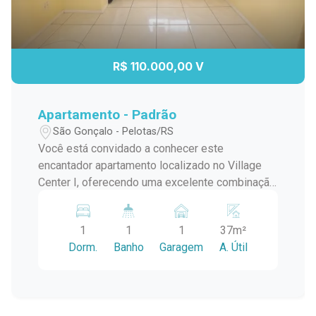
R$ 110.000,00 V
Apartamento - Padrão
São Gonçalo - Pelotas/RS
Você está convidado a conhecer este
encantador apartamento localizado no Village
Center I, oferecendo uma excelente combinação
de conforto, conveniência e estilo de vida
urbano. Desfrute de um espaço íntimo e
1
1
1
37m²
acolhedor com um dormitório bem-iluminado,
Dorm.
Banho
Garagem
A. Útil
ideal para solteiros ou casais que procuram uma
vida urbana prática e confortável. Garanta a
segurança e conveniência do seu veículo com
uma vaga de garagem privativa no Village Center