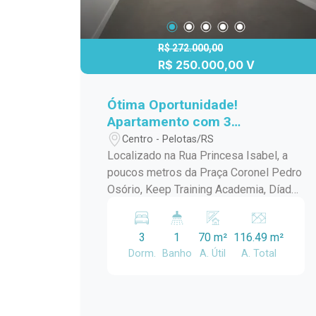
R$ 272.000,00
R$ 250.000,00 V
Ótima Oportunidade!
Apartamento com 3
Dormitórios na Princesa Isabel
Centro - Pelotas/RS
- Localização Privilegiada!
Localizado na Rua Princesa Isabel, a
poucos metros da Praça Coronel Pedro
Osório, Keep Training Academia, Díade
Café e Banco Bradesco. Tudo o que
você precisa a poucos passos de casa!
3
1
70 m²
116.49 m²
Detalhes do Imóvel: 3 Dormitórios:
Dorm.
Banho
A. Útil
A. Total
Quartos amplos, bem iluminados, com
excelente ventilação. Espaço para cama
de casal, armário e home office. Ideal
para famílias ou quem precisa de um