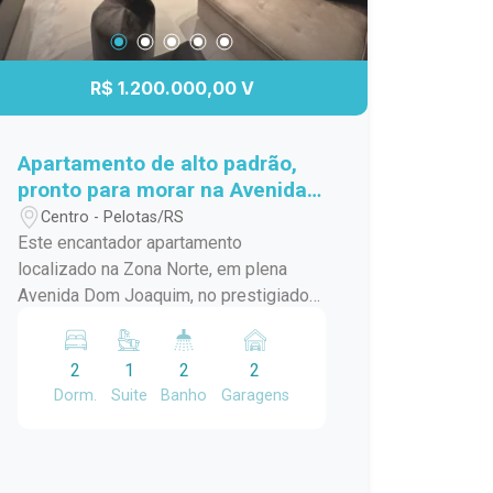
R$ 1.200.000,00 V
Apartamento de alto padrão,
pronto para morar na Avenida
Dom Joaquim.
Centro - Pelotas/RS
Este encantador apartamento
localizado na Zona Norte, em plena
Avenida Dom Joaquim, no prestigiado
Edifício Luís de Camões. Com 2
dormitórios, sendo 1 suíte, todo voltado
2
1
2
2
para a posição solar NORTE oferece
Dorm.
Suite
Banho
Garagens
uma série de comodidades, este com
certeza é o lar ideal para quem busca
qualidade de vida e praticidade. A
ampla sala de estar, integrada a cozinha