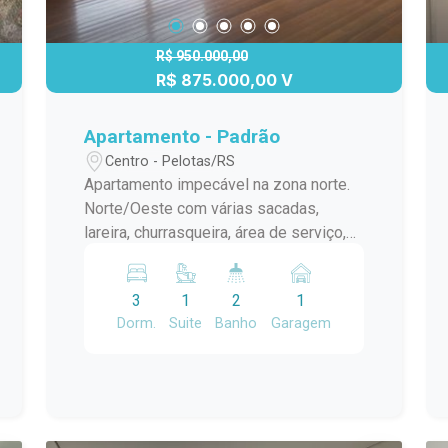
aventuras culinárias. Além disso, o
Edifício Luís de Camões oferece
comodidades incomparáveis, incluindo
R$ 950.000,00
áreas de lazer, piscina e segurança 24
R$ 875.000,00 V
horas. Não perca a chance de fazer
parte deste luxuoso condomínio e viver
Apartamento - Padrão
no coração da cidade. Agende uma
Centro - Pelotas/RS
visita agora mesmo e descubra a
Apartamento impecável na zona norte.
elegância e o conforto que este
Norte/Oeste com várias sacadas,
apartamento de alto padrão oferece.
lareira, churrasqueira, área de serviço,
#altopadrao#
dependência de empregada completa e
lavabo. Prédio com elevador e salão de
3
1
2
1
festas.
Dorm.
Suite
Banho
Garagem