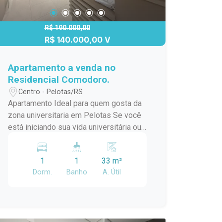
R$ 190.000,00
R$ 140.000,00 V
Apartamento a venda no
Residencial Comodoro.
Centro - Pelotas/RS
Apartamento Ideal para quem gosta da
zona universitaria em Pelotas Se você
está iniciando sua vida universitária ou
será professor em Pelotas e busca um
lugar tranquilo e acessível, este
1
1
33 m²
apartamento é a escolha perfeita.
Dorm.
Banho
A. Útil
Localizado próximo aos principais
campos da UFPel e UCPel, você terá
fácil acesso às universidades,
economizando tempo e transporte.