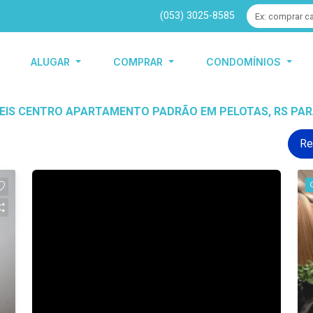
(053) 3025-8585
ALUGAR
COMPRAR
CONDOMÍNIOS
ÓVEIS CENTRO APARTAMENTO PADRÃO EM PELOTAS, RS PARA
Re