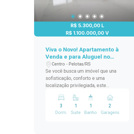
no centro. A posição solar Leste
garante boa entrada de luz natural pela
manhã, mantendo o ambiente iluminado
R$ 5.300,00 L
e mais aquecido no início do dia. Isso
contribui para uma sensação de
R$ 1.100.000,00 V
aconchego e economia de energia.
Viva o Novo! Apartamento à
Venda e para Aluguel no
Residencial Miguel Zabaleta -
Centro - Pelotas/RS
Alto Padrão
Se você busca um imóvel que una
sofisticação, conforto e uma
localização privilegiada, este
apartamento no Residencial Miguel
Zabaleta é a escolha certa. Recém-
3
1
1
2
lançado, nunca habitado, disponível para
Dorm.
Suite
Banho
Garagens
venda ou locação, oferece um conceito
moderno, ambientes amplos e uma
estrutura de condomínio completa para