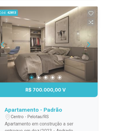
uma vaga de garagem e elevador,
oferece comodidade extra. Parece uma
Cód.
42813
excelente opção para quem está
procurando um lugar para morar!
Agende sua visita e encante-se com
este imóvel!
R$ 700.000,00 V
Apartamento - Padrão
Centro - Pelotas/RS
Apartamento em construção a ser
entregue em dez/2023 - Andrade