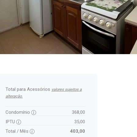
Total para Acessórios
valores sujeitos a
alteração.
Condomínio
368,00
IPTU
35,00
Total / Mês
403,00