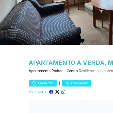
APARTAMENTO A VENDA, MO
Apartamento
Padrão
-
Centro
Residencial para Ve
|
Favoritar
Comparar
Compartilhe: