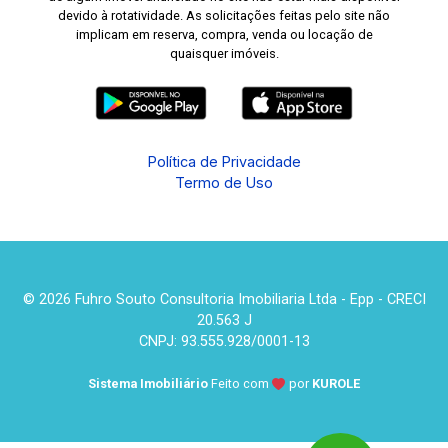
devido à rotatividade. As solicitações feitas pelo site não
implicam em reserva, compra, venda ou locação de
quaisquer imóveis.
Política de Privacidade
Termo de Uso
© 2026 Fuhro Souto Consultoria Imobiliaria Ltda - Epp - CRECI
20.563 J
CNPJ: 93.555.928/0001-13
Sistema Imobiliário
Feito com
por
KUROLE