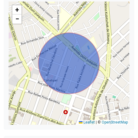
+
−
Leaflet
|
©
OpenStreetMap