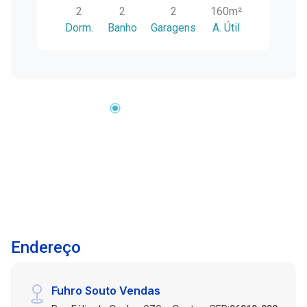
2
2
2
160m²
ambientes. Destaques do imóvel: 2 dormitórios
Dorm.
Banho
Garagens
A. Útil
(1 suíte) 2 banheiros 2 vagas de garagem
Mobiliado Cozinha americana integrada Espaço
gourmet com churrasqueira Sala de estar e sala
de jantar amplas Closet Lareira Lavabo Área de
serviço e lavanderia Dependência de
empregada Banheiro auxiliar Água quente e
aquecedor Piso aquecido Ar-condicionado
Armários planejados Box de vidro nos banheiros
Estrutura e comodidades: Interfone Portão
eletrônico Pátio coletivo Canil Um imóvel
completo, que combina elegância,
funcionalidade e excelente aproveitamento dos
espaços. Ideal para famílias que valorizam
Endereço
conforto e qualidade de vida em uma
localização privilegiada. Entre em contato para
mais informações e agende sua visita!
Fuhro Souto Vendas