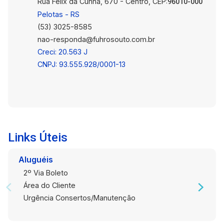
Rua Félix da Cunha, 670 - Centro, CEP:
96010-000
Pelotas - RS
(53) 3025-8585
nao-responda@fuhrosouto.com.br
Creci: 20.563 J
CNPJ: 93.555.928/0001-13
Links Úteis
Aluguéis
2º Via Boleto
Área do Cliente
Urgência Consertos/Manutenção