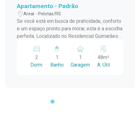
Apartamento - Padrão
Areal - Pelotas/RS
Se você está em busca de praticidade, conforto
e um espaço pronto para morar, esta é a escolha
perfeita. Localizado no Residencial Guimarães
II, o imóvel oferece um ambiente bem planejado,
moderno e funcional ? ideal para quem quer se
2
1
1
48m²
mudar sem preocupações. Características do
Dorm.
Banho
Garagem
A. Útil
imóvel: Dois quartos bem distribuídos: Um dos
quartos possui roupeiro, ar-condicionado e base
para cama box. O segundo quarto conta com
roupeiro, mesa de estudos e cadeira, ideal para
quem precisa de um espaço para trabalho ou
estudos. Sala acolhedora equipada com rack
para TV, cortina e mesa ? um espaço agradável
para relaxar ou receber visitas. Cozinha
completa e funcional: Balcão com banquetas,
armário multiuso, geladeira, fogão, armário de