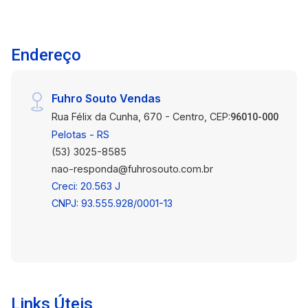
pia e armários aéreos. Também equipada com
máquina de lavar, otimizando a rotina do dia a
dia. Banheiro com box em vidro, oferecendo
Endereço
praticidade e bom acabamento. O imóvel se
destaca por ser totalmente mobiliado, pronto
para morar, com ótimo aproveitamento dos
Fuhro Souto Vendas
espaços e mobília em excelente estado.
Rua Félix da Cunha, 670 - Centro, CEP:
Localização estratégica no Residencial
96010-000
Guimarães II, com fácil acesso a comércios,
Pelotas - RS
escolas, transporte público e serviços da
(53) 3025-8585
região. Ideal para quem busca comodidade e
nao-responda@fuhrosouto.com.br
qualidade de vida. Entre em contato para mais
Creci: 20.563 J
informações ou agendamento de visita. Não
CNPJ: 93.555.928/0001-13
perca essa chance de morar bem, em um imóvel
pronto para receber você!
Links Úteis