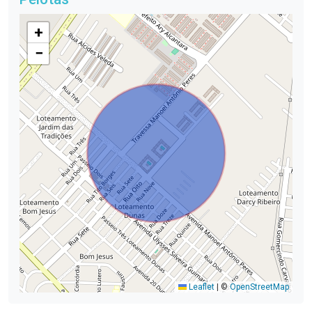
+
−
Leaflet
|
©
OpenStreetMap