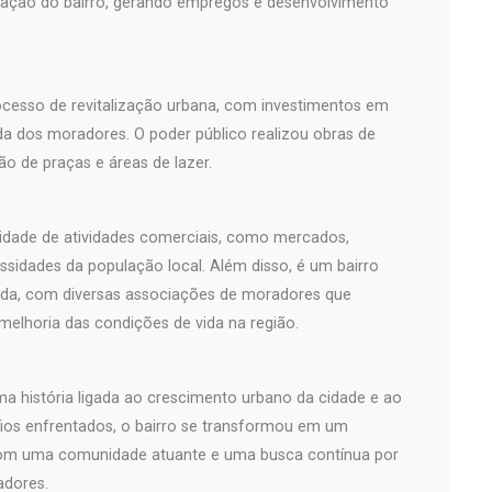
zação do bairro, gerando empregos e desenvolvimento
ocesso de revitalização urbana, com investimentos em
ida dos moradores. O poder público realizou obras de
o de praças e áreas de lazer.
sidade de atividades comerciais, como mercados,
essidades da população local. Além disso, é um bairro
da, com diversas associações de moradores que
elhoria das condições de vida na região.
ma história ligada ao crescimento urbano da cidade e ao
fios enfrentados, o bairro se transformou em um
 com uma comunidade atuante e uma busca contínua por
adores.