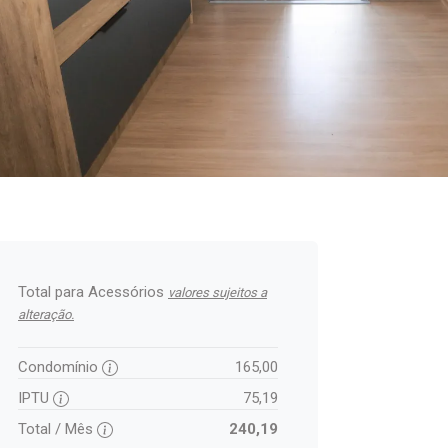
Total para Acessórios
valores sujeitos a
alteração.
Condomínio
165,00
IPTU
75,19
Total / Mês
240,19