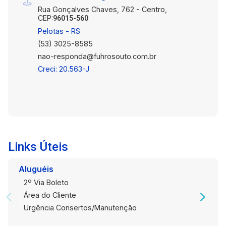
Rua Gonçalves Chaves, 762 - Centro,
CEP:
96015-560
Pelotas - RS
(53) 3025-8585
nao-responda@fuhrosouto.com.br
Creci: 20.563-J
Links Úteis
Aluguéis
2º Via Boleto
Área do Cliente
Urgência Consertos/Manutenção