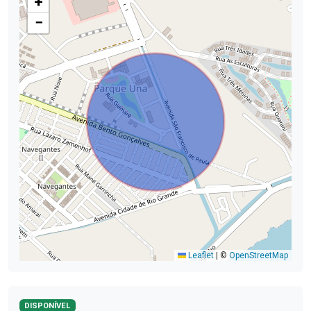
+
−
Leaflet
|
©
OpenStreetMap
DISPONÍVEL