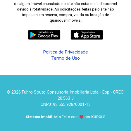
de algum imóvel anunciado no site não estar mais disponível
devido à rotatividade. As solicitações feitas pelo site não
implicam em reserva, compra, venda ou locação de
quaisquer imóveis.
Política de Privacidade
Termo de Uso
© 2026 Fuhro Souto Consultoria Imobiliaria Ltda - Epp - CRECI
20.563 J
CNPJ: 93.555.928/0001-13
Sistema Imobiliário
Feito com
por
KUROLE