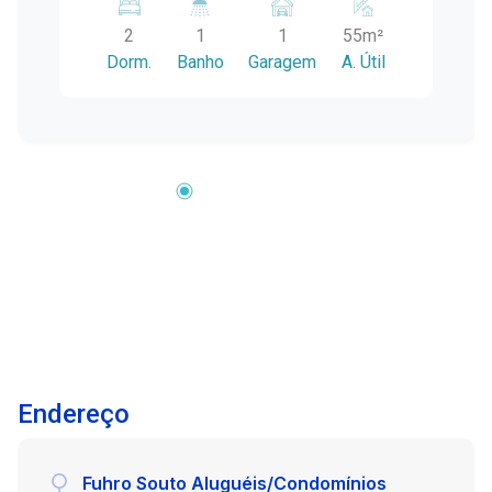
Destaque para os móveis de excelente
2
1
1
55m²
qualidade e piso laminado em todo o imóvel.
Dorm.
Banho
Garagem
A. Útil
Localizado entre a Av. Dom Joaquim e Av.
Juscelino Kubitscheck, em região nobre, com
alta valorização e grande procura para moradia
ou investimento (Airbnb e locação). Condomínio
familiar, seguro e muito bem cuidado.
Endereço
Fuhro Souto Aluguéis/Condomínios