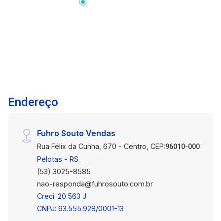
ambiente moderno e bem planejado. Ideal para
viver com qualidade ou investir com segurança.
Entre em contato para mais informações e
agende sua visita!
Endereço
Fuhro Souto Vendas
Rua Félix da Cunha, 670 - Centro, CEP:
96010-000
Pelotas - RS
(53) 3025-8585
nao-responda@fuhrosouto.com.br
Creci: 20.563 J
CNPJ: 93.555.928/0001-13