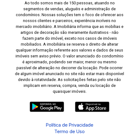
Ao todo somos mais de 150 pessoas, atuando no
completo, equipado com churrasqueira, cozinha
segmentos de vendas, aluguéis e administração de
e mesas, ideal para confraternizações,
condomínios. Nossas soluções tem o foco de oferecer aos
nossos clientes e parceiros, experiência incríveis no
aniversários e momentos especiais com
mercado imobiliário. A Imobiliária informa que as mobílias e
familiares e amigos. Localização estratégica:
artigos de decoração são meramente ilustrativos - não
Morar no Centro é ter tudo ao seu alcance. O
fazem parte do imóvel, exceto nos casos de imóveis
imóvel está próximo às principais universidades
mobiliados. A imobiliária se reserva o direito de alterar
qualquer informação referente aos valores e dados de seus
da cidade, supermercados, farmácias,
imóveis sem aviso prévio. O valor anunciado do condomínio
restaurantes, bancos, academias, transporte
é aproximado, podendo ser maior, menor ou mesmo
público e uma ampla variedade de serviços e
passível de alteração no decorrer da locação. Pode ocorrer
comércios, proporcionando mais praticidade e
de algum imóvel anunciado no site não estar mais disponível
devido à rotatividade. As solicitações feitas pelo site não
qualidade de vida. Uma oportunidade para quem
implicam em reserva, compra, venda ou locação de
valoriza espaço e comodidade. Apartamentos
quaisquer imóveis.
com esta metragem, localização privilegiada e
excelente distribuição dos ambientes são cada
vez mais raros. Este imóvel reúne tudo o que
você procura para viver com conforto,
Política de Privacidade
praticidade e qualidade de vida em uma das
Termo de Uso
regiões mais desejadas da cidade. Agende sua