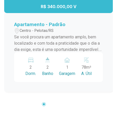
R$ 340.000,00 V
Apartamento - Padrão
Centro - Pelotas/RS
Se você procura um apartamento amplo, bem
localizado e com toda a praticidade que o dia a
dia exige, esta é uma oportunidade imperdível.
Localizado no Centro de Pelotas, a menos de 1
km das principais faculdades da cidade, este
2
2
1
78m²
imóvel oferece o equilíbrio perfeito entre
Dorm.
Banho
Garagem
A. Útil
conforto, funcionalidade e mobilidade, sendo
ideal para famílias, estudantes, professores ou
profissionais que valorizam morar perto de tudo.
Com excelente posição solar e ambientes
generosos, o apartamento recebe iluminação
natural durante todo o dia, proporcionando mais
conforto térmico, economia de energia e uma