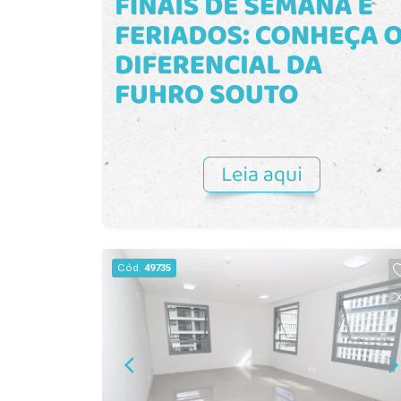
comercial, que reúne localização
restaurantes, cafeterias, escritórios,
estratégica, infraestrutura moderna e
lojas, serviços e espaços de
um ambiente ideal para impulsionar o
convivência, tornando o endereço ainda
seu negócio.
mais estratégico para empresas que
buscam praticidade e valorização. Uma
excelente oportunidade para instalar
seu negócio em um ambiente moderno,
elegante e com alto potencial de
crescimento. Agende sua visita e venha
conhecer este espaço ideal para o seu
empreendimento.
Cód.
49735