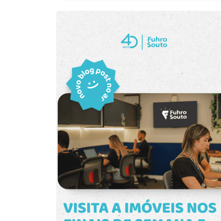
modernidade. A sala conta com
criação de ambientes de atendimento,
excelente iluminação natural,
recepção ou estações de trabalho com
proporcionando um ambiente agradável
praticidade. Diferenciais: Vista aberta
e funcional para o dia a dia. O piso será
para a cidade e para o Parque Una.
instalado, garantindo mais conforto e
Duas amplas janelas, proporcionando
valorização ao espaço. Características
excelente iluminação e ventilação
do imóvel: Sala comercial ampla e bem
natural. Uma vaga de garagem. O
iluminada. Piso será instalado no
Condomínio Orbe oferece portaria 24
imóvel. Ambiente moderno e versátil.
horas, elevador social, hall de entrada,
Ideal para escritórios, consultórios,
sala de reuniões e integração direta
estúdios, empresas de atendimento ou
com a Rua Coberta do Parque Una.
espaços corporativos. Situada no
Conta ainda com um Centro de Bem-
Edifício Orbe, próximo ao Shopping
Estar (Wellness Center), destinado a
Pelotas, em uma das regiões mais
operações de saúde e bem-estar, como
modernas e valorizadas da cidade. O
pilates, yoga e nutrição, agregando
Parque Una oferece infraestrutura
ainda mais valor ao empreendimento e
completa, grande circulação de
ao ambiente profissional. Agende uma
pessoas e fácil acesso às principais
visita e conheça de perto esta sala
vias de Pelotas. A região conta com