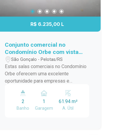
R$ 6.235,00 L
Conjunto comercial no
Condomínio Orbe com vista
para o Parque Una
São Gonçalo - Pelotas/RS
Estas salas comerciais no Condomínio
Orbe oferecem uma excelente
oportunidade para empresas e
profissionais que necessitam de mais
espaço, versatilidade e uma localização
2
1
61.94 m²
estratégica. Com a possibilidade de
Banho
Garagem
A. Útil
utilização conjunta, os ambientes
proporcionam maior flexibilidade para
diferentes modelos de negócio, sendo
ideais para escritórios, clínicas,