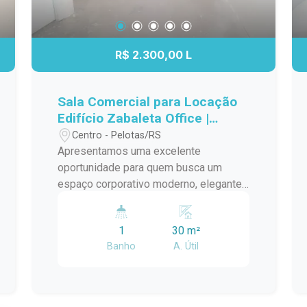
R$ 2.300,00 L
Sala Comercial para Locação
Edifício Zabaleta Office |
Sofisticação e Localização
Centro - Pelotas/RS
Estratégica
Apresentamos uma excelente
oportunidade para quem busca um
espaço corporativo moderno, elegante
e bem localizado. Situada no Edifício
Zabaleta Office, esta sala comercial
1
30 m²
reúne qualidade construtiva,
Banho
A. Útil
acabamento de alto padrão e uma
localização privilegiada, oferecendo o
ambiente ideal para o crescimento do
seu negócio. Localização Localizada