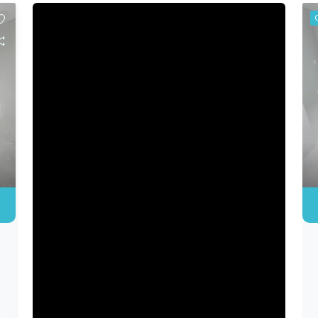
em uma região nobre da cidade, a sala
proporciona fácil acesso às principais
vias, com excelente infraestrutura ao
redor, facilitando a rotina de clientes,
colaboradores e parceiros comerciais.
Descrição do imóvel Com um projeto
pensado para atender diferentes
segmentos profissionais, a sala
oferece um ambiente funcional,
confortável e pronto para receber sua
empresa. Ambiente amplo e versátil,
permitindo diferentes configurações de
layout. Espaço ideal para atendimento
ao público ou desenvolvimento de
atividades administrativas. Excelente
iluminação e ventilação, proporcionando
um ambiente agradável para o trabalho.
Acabamento de alto padrão, valorizando
a imagem do seu negócio. Diferenciais