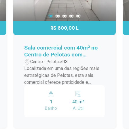
R$ 600,00 L
Sala comercial com 40m² no
Centro de Pelotas com
excelente localização e alto
Centro - Pelotas/RS
fluxo de pessoas, a uma
Localizada em uma das regiões mais
quadra do calçadão e a apenas
estratégicas de Pelotas, esta sala
69 metros do Carrefour.
comercial oferece praticidade e
excelente visibilidade para o seu
negócio. Com fácil acesso e inserida
1
40 m²
em um ponto de grande circulação, é
Banho
A. Útil
uma opção funcional para quem busca
estabelecer ou expandir suas
atividades com conveniência no dia a