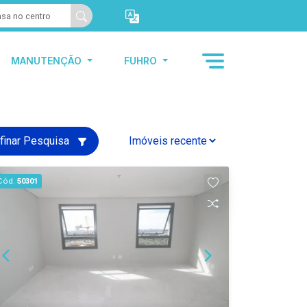
MANUTENÇÃO
FUHRO
finar Pesquisa
Cód.
50301