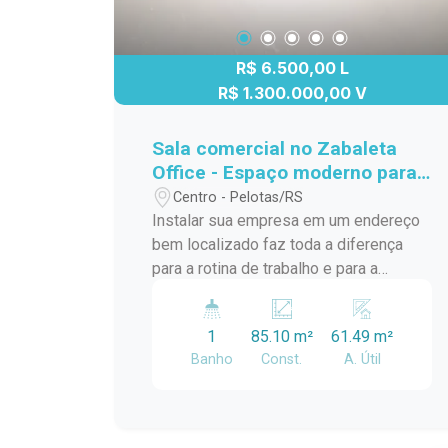
R$ 6.500,00 L
R$ 1.300.000,00 V
Sala comercial no Zabaleta
Office - Espaço moderno para
o seu negócio em localização
Centro - Pelotas/RS
estratégica
Instalar sua empresa em um endereço
bem localizado faz toda a diferença
para a rotina de trabalho e para a
experiência dos seus clientes. Esta
sala comercial no Zabaleta Office
1
85.10 m²
61.49 m²
oferece um ambiente moderno,
Banho
Const.
A. Útil
funcional e com excelente iluminação
natural, proporcionando conforto e
praticidade para diversas atividades
profissionais. Localização: Localizada