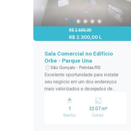
R$ 2.600,00
R$ 2.300,00 L
Sala Comercial no Edifício
Orbe - Parque Una
São Gonçalo - Pelotas/RS
Excelente oportunidade para instalar
seu negócio em um dos endereços
mais valorizados e desejados de
Pelotas. Esta sala comercial no Edifício
Orbe, no Parque Una, oferece conforto,
1
32.07 m²
modernidade e uma localização
Banho
Const.
estratégica, ideal para profissionais
liberais, consultórios ou escritórios.
Características do imóvel: Sala