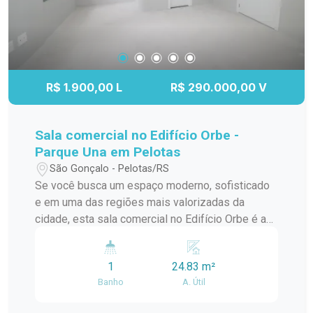
seu negócio.
R$ 1.900,00 L
R$ 290.000,00 V
Sala comercial no Edifício Orbe -
Parque Una em Pelotas
São Gonçalo - Pelotas/RS
Se você busca um espaço moderno, sofisticado
e em uma das regiões mais valorizadas da
cidade, esta sala comercial no Edifício Orbe é a
escolha ideal para o seu negócio. Localizada no
Parque Una, o imóvel oferece praticidade,
1
24.83 m²
excelente visibilidade e um ambiente perfeito
Banho
A. Útil
para empresas que desejam transmitir
profissionalismo e modernidade. A sala conta