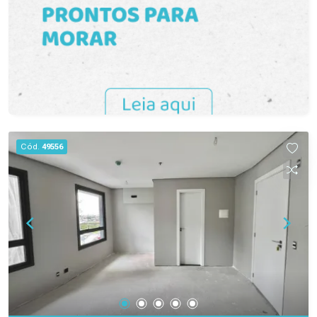
seu negócio.
Cód.
49556