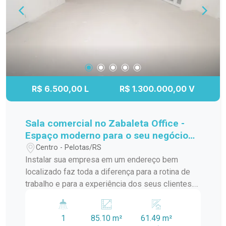
R$ 6.500,00 L
R$ 1.300.000,00 V
Sala comercial no Zabaleta Office -
Espaço moderno para o seu negócio
em localização estratégica
Centro - Pelotas/RS
Instalar sua empresa em um endereço bem
localizado faz toda a diferença para a rotina de
trabalho e para a experiência dos seus clientes.
Esta sala comercial no Zabaleta Office oferece
um ambiente moderno, funcional e com excelente
1
85.10 m²
61.49 m²
iluminação natural, proporcionando conforto e