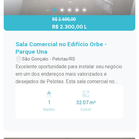
R$ 2.600,00
R$ 2.300,00 L
Sala Comercial no Edifício Orbe -
Parque Una
São Gonçalo - Pelotas/RS
Excelente oportunidade para instalar seu negócio
em um dos endereços mais valorizados e
desejados de Pelotas. Esta sala comercial no
Edifício Orbe, no Parque Una, oferece conforto,
modernidade e uma localização estratégica, ideal
1
32.07 m²
para profissionais liberais, consultórios ou
Banho
Const.
escritórios. Características do imóvel: Sala
comercial com excelente iluminação natural. Piso
frio em porcelanato já instalado. 02 entradas para
Ar-condicionado permitindo a subdivisão interna.