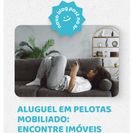
especializados. Características do imóvel: Sala
comercial com ampla entrada de luz natural.
Ambiente moderno, funcional e adaptável a
diferentes layouts. Espaço ideal para atividades
profissionais diversas. Inserida em edifício
corporativo com excelente padrão construtivo.
Localização privilegiada: Situada no Edifício Orbe,
no Parque Una, um dos bairros mais planejados e
em constante valorização de Pelotas. A região
oferece infraestrutura completa, forte presença
empresarial e intenso fluxo de pessoas. Próxima
ao Shopping Pelotas, além de contar com fácil
acesso a restaurantes, cafeterias, empresas e
serviços essenciais, garantindo praticidade e
conveniência no dia a dia. Uma oportunidade
estratégica para posicionar sua empresa em um
ambiente moderno, dinâmico e altamente
valorizado. Entre em contato e agende uma visita
para conhecer de perto este espaço ideal para o