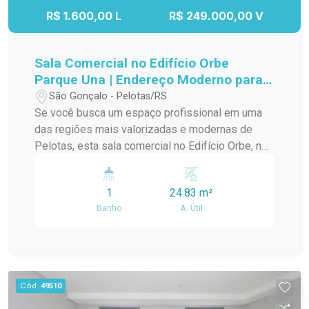
R$ 1.600,00 L
R$ 249.000,00 V
Sala Comercial no Edifício Orbe
Parque Una | Endereço Moderno para o
Seu Negócio em Pelotas
São Gonçalo - Pelotas/RS
Se você busca um espaço profissional em uma
das regiões mais valorizadas e modernas de
Pelotas, esta sala comercial no Edifício Orbe, no
Parque Una, é uma excelente oportunidade. O
imóvel oferece um ambiente contemporâneo,
1
24.83 m²
com ótima iluminação natural e estrutura ideal
Banho
A. Útil
para quem deseja instalar seu negócio em um
local estratégico, com grande circulação de
pessoas e forte presença empresarial.
Localizada em um dos empreendimentos
comerciais mais modernos da região, a sala
Cód.
49510
proporciona um ambiente profissional que