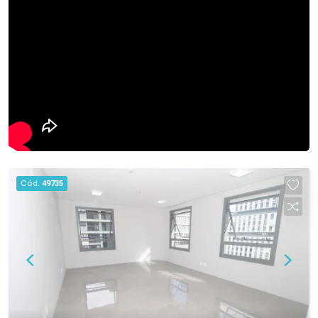
Cód.
49735