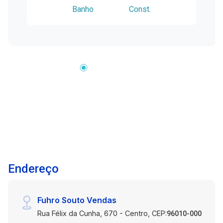
Banho
Const.
Características do imóvel: Dois espaços
funcionais com ambientes bem distribuídos
Espaço frontal com ampla vitrine envidraçada.
Banheiro com acesso pelo corredor.
Acabamentos de excelente qualidade. Ótima
iluminação natural nas áreas frontais. Localizada
na Avenida Presidente Juscelino Kubitschek de
Oliveira, em condomínio de fácil acesso, com
grande fluxo de pessoas. Essa sala é perfeita
para lojas, escritórios, estúdios, padarias ou
prestadores de serviço que buscam estrutura e
boa localização para crescer. Entre em contato
conosco e agende uma visita!
Endereço
Fuhro Souto Vendas
Rua Félix da Cunha, 670 - Centro, CEP:
96010-000