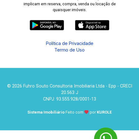
implicam em reserva, compra, venda ou locação de
quaisquer imóveis.
Política de Privacidade
Termo de Uso
© 2026 Fuhro Souto Consultoria Imobiliaria Ltda - Epp - CRECI
20.563 J
CNPJ: 93.555.928/0001-13
Sistema Imobiliário
Feito com
por
KUROLE